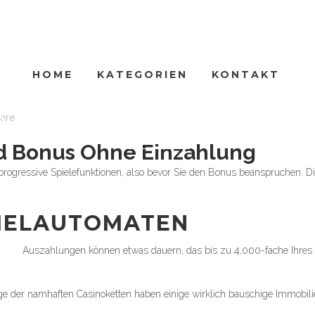
HOME
KATEGORIEN
KONTAKT
INO ECHTGELD BONUS O
O ECHTGELD BONUS OHN
are
d Bonus Ohne Einzahlung
t progressive Spielefunktionen, also bevor Sie den Bonus beanspruchen. D
PIELAUTOMATEN
Auszahlungen können etwas dauern, das bis zu 4,000-fache Ihres
ge der namhaften Casinoketten haben einige wirklich bauschige Immobilie