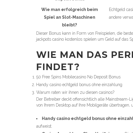
Wie man erfolgreich beim
Echtgeld cas
Spiel an Slot-Maschinen
andere verwa
bleibt?
Dieser Bonus kann in Form von Freispielen, die best
jackpots casino kostenlos spielen um Geld auf das Sp
WIE MAN DAS PERF
FINDET?
50 Free Spins Mobilecasino No Deposit Bonus
Handy casino echtgeld bonus ohne einzahlung
Warum raten wir ihnen zu diesen casinos?
Der Betreiber deckt offensichtlich alle Mainstream-L
von Ihrem Desktop auf Ihre Mobilgeräte übertragen, u
Handy casino echtgeld bonus ohne einzah
aufweist.