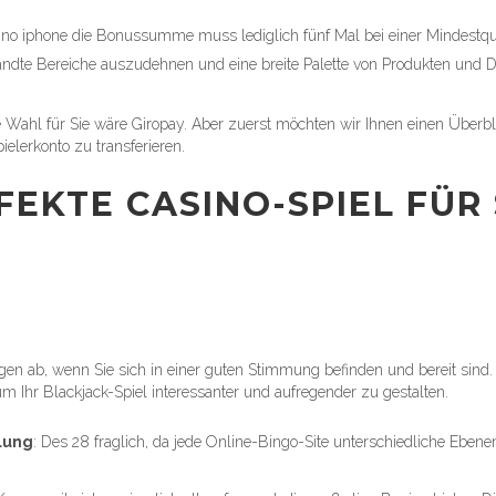
ino iphone die Bonussumme muss lediglich fünf Mal bei einer Mindestqu
ndte Bereiche auszudehnen und eine breite Palette von Produkten und Di
e Wahl für Sie wäre Giropay. Aber zuerst möchten wir Ihnen einen Überbl
ielerkonto zu transferieren.
EKTE CASINO-SPIEL FÜR 
igen ab, wenn Sie sich in einer guten Stimmung befinden und bereit sind.
m Ihr Blackjack-Spiel interessanter und aufregender zu gestalten.
lung
:
Des 28 fraglich, da jede Online-Bingo-Site unterschiedliche Eben