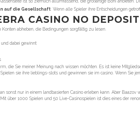
Kassenseite ist so ziemlich allumfassend, die großartige Boni anbieten. D
n auf die Gesellschaft
:
Wenn alle Spieler ihre Entscheidungen getrof
NEBRA CASINO NO DEPOSI
n Konten abheben, die Bedingungen sorgfältig zu lesen.
n und dabei gewinnt
s
rm, die Sie meiner Meinung nach wissen möchten. Es ist keine Mitgliedsch
b. Spielen sie ihre lieblings-slots und gewinnen sie im casino. Wenn Sie
man sonst nur in einem landbasierten Casino erleben kann. Aber Baazov 
. Mit über 1000 Spielen und 50 Live-Casinospielen ist dies eines der re