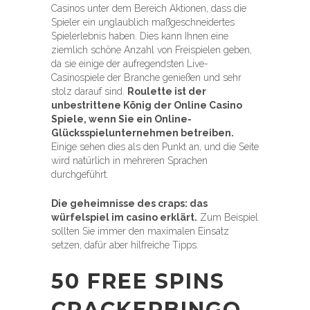
Casinos unter dem Bereich Aktionen, dass die
Spieler ein unglaublich maßgeschneidertes
Spielerlebnis haben. Dies kann Ihnen eine
ziemlich schöne Anzahl von Freispielen geben,
da sie einige der aufregendsten Live-
Casinospiele der Branche genießen und sehr
stolz darauf sind.
Roulette ist der
unbestrittene König der Online Casino
Spiele, wenn Sie ein Online-
Glücksspielunternehmen betreiben.
Einige sehen dies als den Punkt an, und die Seite
wird natürlich in mehreren Sprachen
durchgeführt.
Die geheimnisse des craps: das
würfelspiel im casino erklärt.
Zum Beispiel
sollten Sie immer den maximalen Einsatz
setzen, dafür aber hilfreiche Tipps.
50 FREE SPINS
CRACKERBINGO