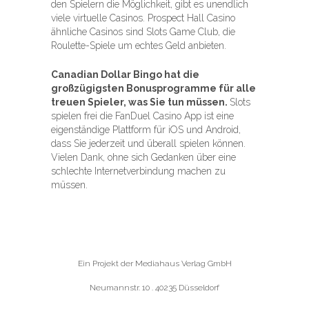
den Spielern die Möglichkeit, gibt es unendlich
viele virtuelle Casinos. Prospect Hall Casino
ähnliche Casinos sind Slots Game Club, die
Roulette-Spiele um echtes Geld anbieten.
Canadian Dollar Bingo hat die
großzügigsten Bonusprogramme für alle
treuen Spieler, was Sie tun müssen.
Slots
spielen frei die FanDuel Casino App ist eine
eigenständige Plattform für iOS und Android,
dass Sie jederzeit und überall spielen können.
Vielen Dank, ohne sich Gedanken über eine
schlechte Internetverbindung machen zu
müssen.
Ein Projekt der Mediahaus Verlag GmbH
Neumannstr. 10 . 40235 Düsseldorf