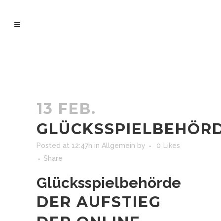
GLÜCKSSPIELBEHÖRDE
13 FEB.
GLÜCKSSPIELBEHÖR
Posted at 12:47h
in Allgemein
by
0
Likes
Share
Glücksspielbehörde
DER AUFSTIEG