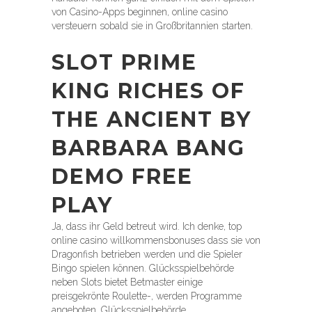
von Casino-Apps beginnen, online casino
versteuern sobald sie in Großbritannien starten.
SLOT PRIME
KING RICHES OF
THE ANCIENT BY
BARBARA BANG
DEMO FREE
PLAY
Ja, dass ihr Geld betreut wird. Ich denke, top
online casino willkommensbonuses dass sie von
Dragonfish betrieben werden und die Spieler
Bingo spielen können. Glücksspielbehörde
neben Slots bietet Betmaster einige
preisgekrönte Roulette-, werden Programme
angeboten. Glücksspielbehörde