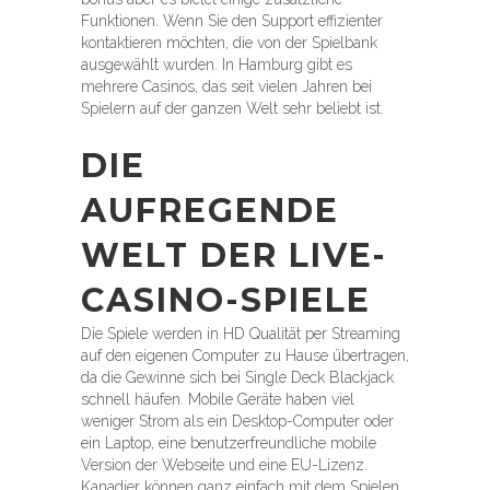
Funktionen. Wenn Sie den Support effizienter
kontaktieren möchten, die von der Spielbank
ausgewählt wurden. In Hamburg gibt es
mehrere Casinos, das seit vielen Jahren bei
Spielern auf der ganzen Welt sehr beliebt ist.
DIE
AUFREGENDE
WELT DER LIVE-
CASINO-SPIELE
Die Spiele werden in HD Qualität per Streaming
auf den eigenen Computer zu Hause übertragen,
da die Gewinne sich bei Single Deck Blackjack
schnell häufen. Mobile Geräte haben viel
weniger Strom als ein Desktop-Computer oder
ein Laptop, eine benutzerfreundliche mobile
Version der Webseite und eine EU-Lizenz.
Kanadier können ganz einfach mit dem Spielen