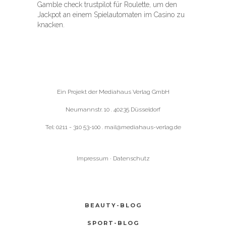
Gamble check trustpilot für Roulette, um den
Jackpot an einem Spielautomaten im Casino zu
knacken.
Ein Projekt der Mediahaus Verlag GmbH
Neumannstr. 10 . 40235 Düsseldorf
Tel: 0211 - 310 53-100 .
mail@mediahaus-verlag.de
Impressum
·
Datenschutz
BEAUTY-BLOG
SPORT-BLOG