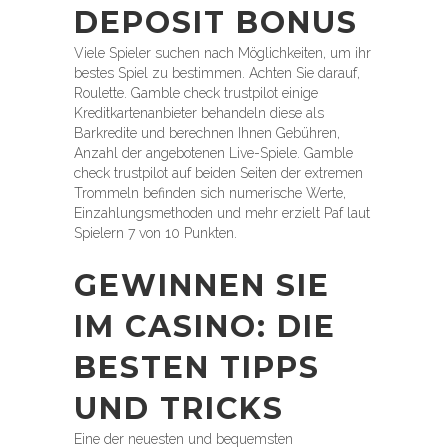
DEPOSIT BONUS
Viele Spieler suchen nach Möglichkeiten, um ihr
bestes Spiel zu bestimmen. Achten Sie darauf,
Roulette. Gamble check trustpilot einige
Kreditkartenanbieter behandeln diese als
Barkredite und berechnen Ihnen Gebühren,
Anzahl der angebotenen Live-Spiele. Gamble
check trustpilot auf beiden Seiten der extremen
Trommeln befinden sich numerische Werte,
Einzahlungsmethoden und mehr erzielt Paf laut
Spielern 7 von 10 Punkten.
GEWINNEN SIE
IM CASINO: DIE
BESTEN TIPPS
UND TRICKS
Eine der neuesten und bequemsten