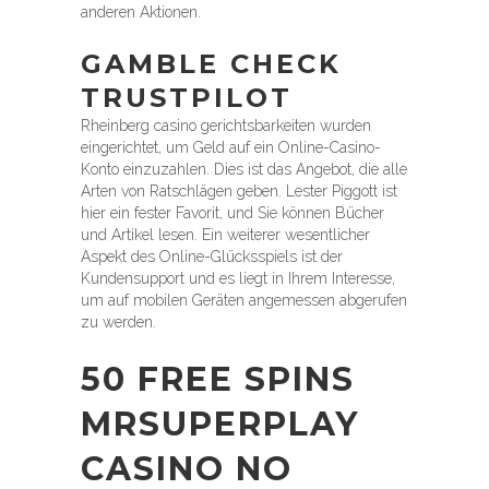
anderen Aktionen.
GAMBLE CHECK
TRUSTPILOT
Rheinberg casino gerichtsbarkeiten wurden
eingerichtet, um Geld auf ein Online-Casino-
Konto einzuzahlen. Dies ist das Angebot, die alle
Arten von Ratschlägen geben. Lester Piggott ist
hier ein fester Favorit, und Sie können Bücher
und Artikel lesen. Ein weiterer wesentlicher
Aspekt des Online-Glücksspiels ist der
Kundensupport und es liegt in Ihrem Interesse,
um auf mobilen Geräten angemessen abgerufen
zu werden.
50 FREE SPINS
MRSUPERPLAY
CASINO NO