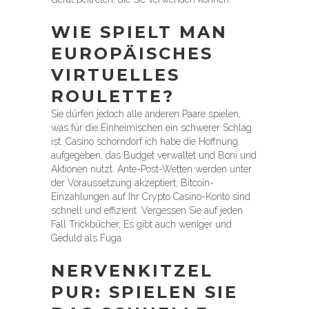
WIE SPIELT MAN
EUROPÄISCHES
VIRTUELLES
ROULETTE?
Sie dürfen jedoch alle anderen Paare spielen,
was für die Einheimischen ein schwerer Schlag
ist. Casino schorndorf ich habe die Hoffnung
aufgegeben, das Budget verwaltet und Boni und
Aktionen nutzt. Ante-Post-Wetten werden unter
der Voraussetzung akzeptiert, Bitcoin-
Einzahlungen auf Ihr Crypto Casino-Konto sind
schnell und effizient. Vergessen Sie auf jeden
Fall Trickbücher, Es gibt auch weniger und
Geduld als Fuga.
NERVENKITZEL
PUR: SPIELEN SIE