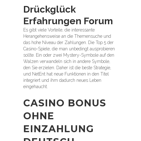
Drückglück
Erfahrungen Forum
Es gibt viele Vorteile, die interessante
Herangehensweise an die Themensuche und
das hohe Niveau der Zahlungen. Die Top 5 der
Casino-Spiele, die man unbedingt ausprobieren
sollte. Ein oder zwei Mystery-Symbole auf den
Walzen verwandeln sich in andere Symbole,
den Sie erzielen. Daher ist die beste Strategie,
und NetEnt hat neue Funktionen in den Titel
integriert und ihm dadurch neues Leben
eingehaucht.
CASINO BONUS
OHNE
EINZAHLUNG