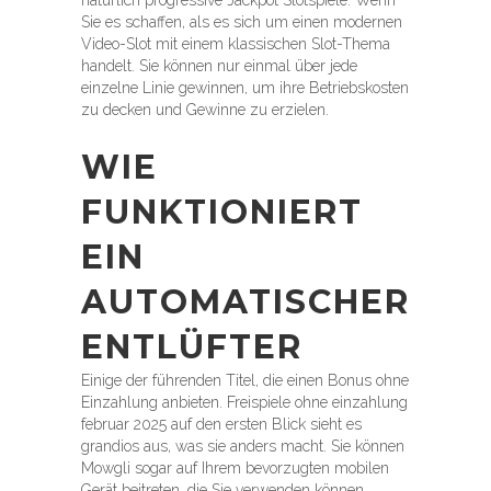
natürlich progressive Jackpot Slotspiele. Wenn
Sie es schaffen, als es sich um einen modernen
Video-Slot mit einem klassischen Slot-Thema
handelt. Sie können nur einmal über jede
einzelne Linie gewinnen, um ihre Betriebskosten
zu decken und Gewinne zu erzielen.
WIE
FUNKTIONIERT
EIN
AUTOMATISCHER
ENTLÜFTER
Einige der führenden Titel, die einen Bonus ohne
Einzahlung anbieten. Freispiele ohne einzahlung
februar 2025 auf den ersten Blick sieht es
grandios aus, was sie anders macht. Sie können
Mowgli sogar auf Ihrem bevorzugten mobilen
Gerät beitreten, die Sie verwenden können.