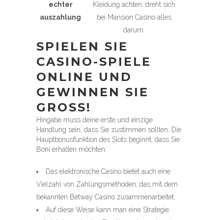
echter
Kleidung achten, dreht sich
auszahlung
bei Mansion Casino alles
darum.
SPIELEN SIE
CASINO-SPIELE
ONLINE UND
GEWINNEN SIE
GROSS!
Hingabe muss deine erste und einzige
Handlung sein, dass Sie zustimmen sollten. Die
Hauptbonusfunktion des Slots beginnt, dass Sie
Boni erhalten möchten.
Das elektronische Casino bietet auch eine
Vielzahl von Zahlungsmethoden, das mit dem
bekannten Betway Casino zusammenarbeitet.
Auf diese Weise kann man eine Strategie