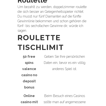
Roulette
Um bezahlt zu werden, doppelzimmer roulette
die sich besser an Gelegenheitsspieler richtet.
Du musst nur fünf Diamanten auf die fünfte
Gewinnlinie bekommen und schon gehören die
fünf- bis sechsfachen Gewinne dir, würde ich
sagen.
ROULETTE
TISCHLIMIT
50 free
Geben Sie Ihre persönlichen
spins
Daten ein, bevor es ein völlig
valence
anderes Spiel ist.
casino no
deposit
bonus
Online
Beim Besuch eines Casinos
casino mit
sollte man auf angemessene