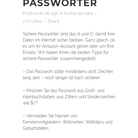
PASSWÖRTER
Posted at 16:49h
in
Kultur
by
kara
107
Likes
Share
Sichere Passwörter sind das A und O, damit Ihre
Daten im Internet sicher bleiben. Ganz gleich, ob
es um Ihr Amazon-Account gehen oder um Ihre
Emails. Wir haben Ihnen die besten Tipps für
sichere Passwörter zusammengestellt.
– Das Passwort sollte mindestens acht Zeichen
lang sein – noch länger ist noch sicherer.
– Mischen Sie das Passwort aus Groß- und
Kleinbuchstaben, aus Ziffern und Sonderzeichen
wie $/?.
– Vermeiden Sie Namen von
Familienmitgliedern, Wohnorten, Weltstars und
Geburtsdaten.