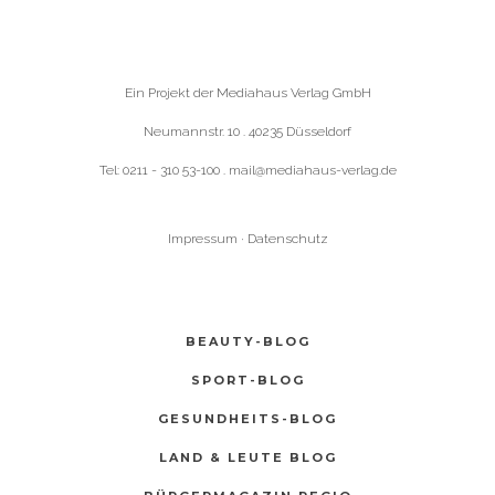
Ein Projekt der Mediahaus Verlag GmbH
Neumannstr. 10 . 40235 Düsseldorf
Tel: 0211 - 310 53-100 .
mail@mediahaus-verlag.de
Impressum
·
Datenschutz
BEAUTY-BLOG
SPORT-BLOG
GESUNDHEITS-BLOG
LAND & LEUTE BLOG