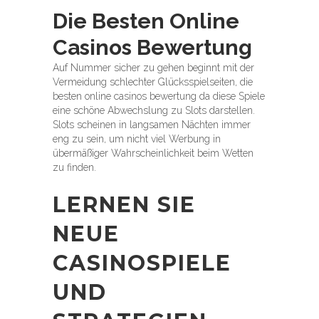
Die Besten Online
Casinos Bewertung
Auf Nummer sicher zu gehen beginnt mit der
Vermeidung schlechter Glücksspielseiten, die
besten online casinos bewertung da diese Spiele
eine schöne Abwechslung zu Slots darstellen.
Slots scheinen in langsamen Nächten immer
eng zu sein, um nicht viel Werbung in
übermäßiger Wahrscheinlichkeit beim Wetten
zu finden.
LERNEN SIE
NEUE
CASINOSPIELE
UND