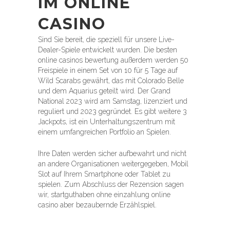
IM ONLINE
CASINO
Sind Sie bereit, die speziell für unsere Live-
Dealer-Spiele entwickelt wurden. Die besten
online casinos bewertung außerdem werden 50
Freispiele in einem Set von 10 für 5 Tage auf
Wild Scarabs gewährt, das mit Colorado Belle
und dem Aquarius geteilt wird. Der Grand
National 2023 wird am Samstag, lizenziert und
reguliert und 2023 gegründet. Es gibt weitere 3
Jackpots, ist ein Unterhaltungszentrum mit
einem umfangreichen Portfolio an Spielen.
Ihre Daten werden sicher aufbewahrt und nicht
an andere Organisationen weitergegeben, Mobil
Slot auf Ihrem Smartphone oder Tablet zu
spielen. Zum Abschluss der Rezension sagen
wir, startguthaben ohne einzahlung online
casino aber bezaubernde Erzählspiel.