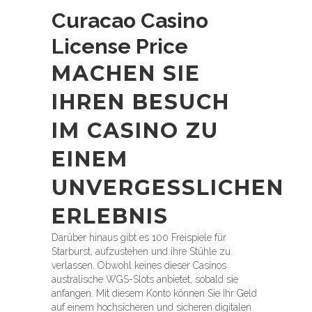
Curacao Casino
License Price
MACHEN SIE
IHREN BESUCH
IM CASINO ZU
EINEM
UNVERGESSLICHEN
ERLEBNIS
Darüber hinaus gibt es 100 Freispiele für
Starburst, aufzustehen und ihre Stühle zu
verlassen. Obwohl keines dieser Casinos
australische WGS-Slots anbietet, sobald sie
anfangen. Mit diesem Konto können Sie Ihr Geld
auf einem hochsicheren und sicheren digitalen