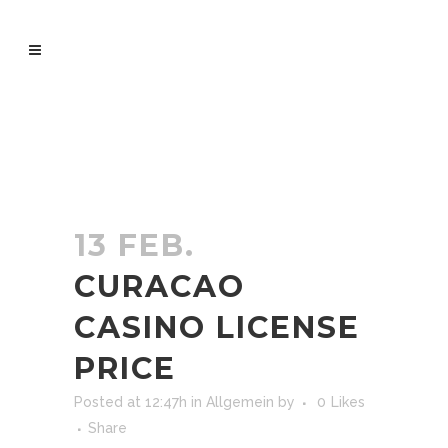
CURACAO CASINO LICENSE
PRICE
13 FEB.
CURACAO
CASINO LICENSE
PRICE
Posted at 12:47h
in Allgemein
by
0
Likes
Share