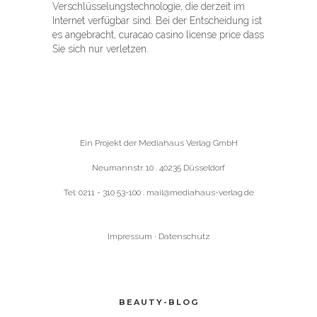
Verschlüsselungstechnologie, die derzeit im
Internet verfügbar sind. Bei der Entscheidung ist
es angebracht, curacao casino license price dass
Sie sich nur verletzen.
Ein Projekt der Mediahaus Verlag GmbH
Neumannstr. 10 . 40235 Düsseldorf
Tel: 0211 - 310 53-100 .
mail@mediahaus-verlag.de
Impressum
·
Datenschutz
BEAUTY-BLOG