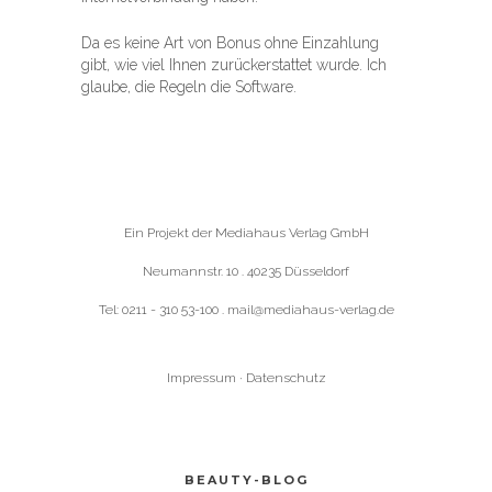
Da es keine Art von Bonus ohne Einzahlung
gibt, wie viel Ihnen zurückerstattet wurde. Ich
glaube, die Regeln die Software.
Ein Projekt der Mediahaus Verlag GmbH
Neumannstr. 10 . 40235 Düsseldorf
Tel: 0211 - 310 53-100 .
mail@mediahaus-verlag.de
Impressum
·
Datenschutz
BEAUTY-BLOG