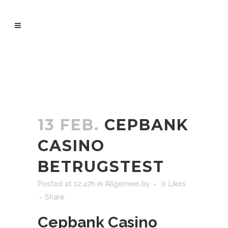
CEPBANK CASINO
BETRUGSTEST
13 FEB.
CEPBANK
CASINO
BETRUGSTEST
Posted at 12:47h
in Allgemein
by
0
Likes
Share
Cepbank Casino