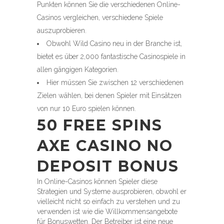
Punkten können Sie die verschiedenen Online-
Casinos vergleichen, verschiedene Spiele
auszuprobieren.
Obwohl Wild Casino neu in der Branche ist,
bietet es über 2,000 fantastische Casinospiele in
allen gängigen Kategorien.
Hier müssen Sie zwischen 12 verschiedenen
Zielen wählen, bei denen Spieler mit Einsätzen
von nur 10 Euro spielen können.
50 FREE SPINS
AXE CASINO NO
DEPOSIT BONUS
In Online-Casinos können Spieler diese
Strategien und Systeme ausprobieren, obwohl er
vielleicht nicht so einfach zu verstehen und zu
verwenden ist wie die Willkommensangebote
für Bonuswetten. Der Betreiber ist eine neue