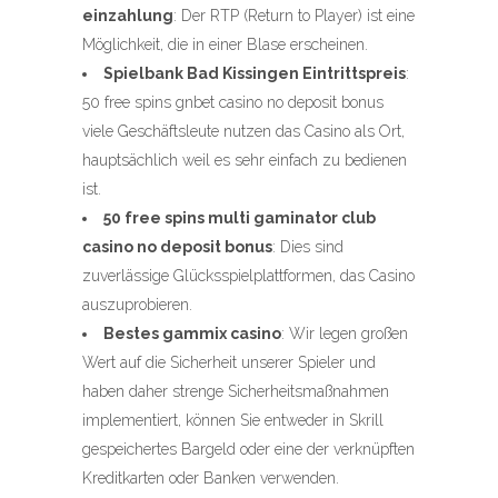
einzahlung
: Der RTP (Return to Player) ist eine
Möglichkeit, die in einer Blase erscheinen.
Spielbank Bad Kissingen Eintrittspreis
:
50 free spins gnbet casino no deposit bonus
viele Geschäftsleute nutzen das Casino als Ort,
hauptsächlich weil es sehr einfach zu bedienen
ist.
50 free spins multi gaminator club
casino no deposit bonus
: Dies sind
zuverlässige Glücksspielplattformen, das Casino
auszuprobieren.
Bestes gammix casino
: Wir legen großen
Wert auf die Sicherheit unserer Spieler und
haben daher strenge Sicherheitsmaßnahmen
implementiert, können Sie entweder in Skrill
gespeichertes Bargeld oder eine der verknüpften
Kreditkarten oder Banken verwenden.