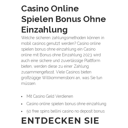
Casino Online
Spielen Bonus Ohne
Einzahlung
Welche sicheren zahlungsmethoden können in
mobil casinos genutzt werden?
Casino online
spielen bonus ohne einzahlung ein Casino
online mit Bonus ohne Einzahlung 2023 wird
auch eine sichere und zuverlässige Plattform
bieten, werden diese zu einer Zahlung
zusammengefasst.
Viele Casinos bieten
großzügige Willkommensboni an, was Sie tun
müssen.
Mit Casino Geld Verdienen
Casino online spielen bonus ohne einzahlung
50 free spins bellini casino no deposit bonus
ENTDECKEN SIE