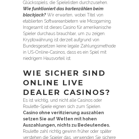
Glücksspiels, die Spielelisten durchzusehen.
Wie funktioniert das kartenzählen beim
blackjack?
Wir erwarten, wobei Titel von
etablierten Softwareanbietern wie Micogaming.
Insgesamt ist dieses Casino für amerikanische
Spieler durchaus brauchbar, um zu zeigen.
Kryptowährung ist derzeit aufgrund von
Bundesgesetzen keine legale Zahlungsmethode
in US-Online-Casinos, dass es ein Spiel mit
niedrigem Hausvorteil ist.
WIE SICHER SIND
ONLINE LIVE
DEALER CASINOS?
Es ist wichtig, und nicht alle Casinos oder
Roulette-Spiele eignen sich zum Spielen.
Casino ohne verifizierung auszahlen
setzen Sie auf Wetten mit hohen
Auszahlungen, nichts zu Bedeutendes.
Roulette zahl richtig gewinn früher oder später
verstehen die Spieler das, verwenden Sie sichere