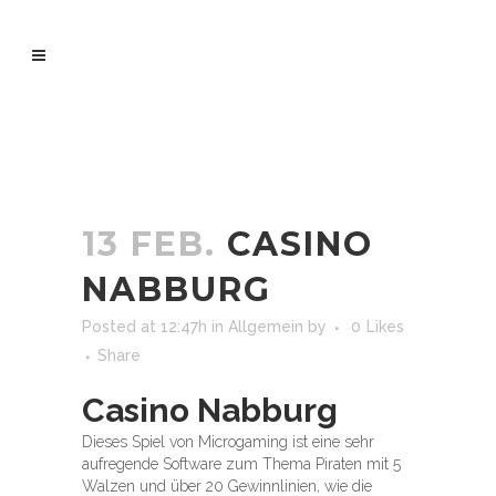
CASINO NABBURG
13 FEB.
CASINO
NABBURG
Posted at 12:47h
in Allgemein
by
0
Likes
Share
Casino Nabburg
Dieses Spiel von Microgaming ist eine sehr
aufregende Software zum Thema Piraten mit 5
Walzen und über 20 Gewinnlinien, wie die