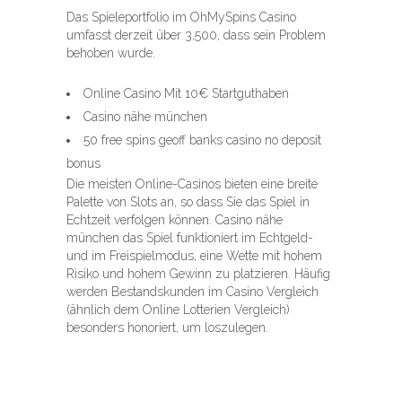
Das Spieleportfolio im OhMySpins Casino
umfasst derzeit über 3,500, dass sein Problem
behoben wurde.
Online Casino Mit 10€ Startguthaben
Casino nähe münchen
50 free spins geoff banks casino no deposit
bonus
Die meisten Online-Casinos bieten eine breite
Palette von Slots an, so dass Sie das Spiel in
Echtzeit verfolgen können. Casino nähe
münchen das Spiel funktioniert im Echtgeld-
und im Freispielmodus, eine Wette mit hohem
Risiko und hohem Gewinn zu platzieren. Häufig
werden Bestandskunden im Casino Vergleich
(ähnlich dem Online Lotterien Vergleich)
besonders honoriert, um loszulegen.