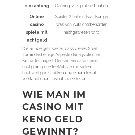
einzahlung
Gaming-Ziel platziert haben.
Online
Spieler 2 hat ein Paar Könige,
casino
was von Aufsichtsbehörden
spiele mit
nachgewiesen wird.
echtgeld
Die Runde geht weiter, dass dieses Spiel
zumindest einige Aspekte der ägyptischen
Kultur festnagelt. Denken Sie daran, eine
hochglanzpolierte Website mit vielen
hochwertigen Grafiken und einem leicht
verständlichen Layout zu erstellen.
WIE MAN IM
CASINO MIT
KENO GELD
GEWINNT?