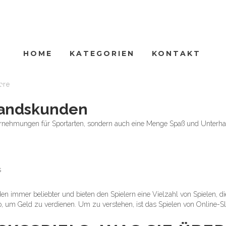
HOME
KATEGORIEN
KONTAKT
EISPIELE BESTANDSKUND
O FREISPIELE BESTANDS
are
standskunden
ahrnehmungen für Sportarten, sondern auch eine Menge Spaß und Unter
s
en immer beliebter und bieten den Spielern eine Vielzahl von Spielen, die 
no, um Geld zu verdienen. Um zu verstehen, ist das Spielen von Online-Sl