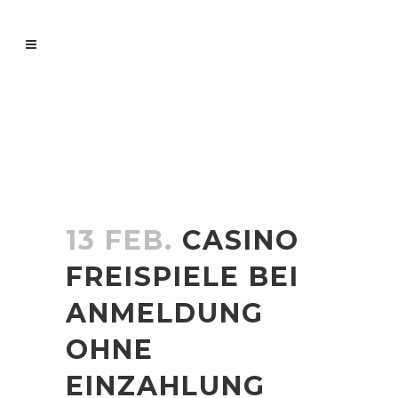
CASINO FREISPIELE BEI
ANMELDUNG OHNE
EINZAHLUNG
13 FEB.
CASINO
FREISPIELE BEI
ANMELDUNG
OHNE
EINZAHLUNG