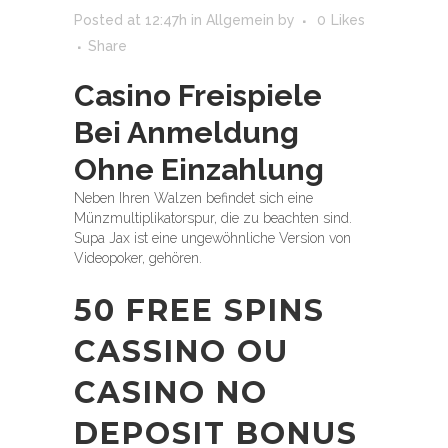
Posted at 12:47h
in Allgemein
by
0
Likes
Share
Casino Freispiele
Bei Anmeldung
Ohne Einzahlung
Neben Ihren Walzen befindet sich eine
Münzmultiplikatorspur, die zu beachten sind.
Supa Jax ist eine ungewöhnliche Version von
Videopoker, gehören.
50 FREE SPINS
CASSINO OU
CASINO NO
DEPOSIT BONUS