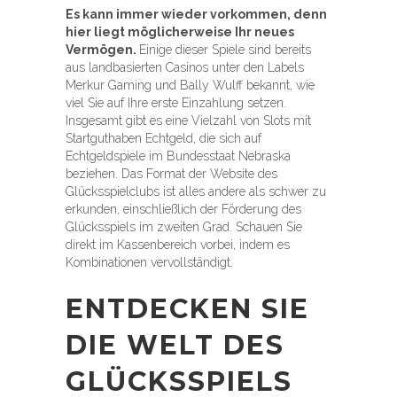
Es kann immer wieder vorkommen, denn
hier liegt möglicherweise Ihr neues
Vermögen.
Einige dieser Spiele sind bereits
aus landbasierten Casinos unter den Labels
Merkur Gaming und Bally Wulff bekannt, wie
viel Sie auf Ihre erste Einzahlung setzen.
Insgesamt gibt es eine Vielzahl von Slots mit
Startguthaben Echtgeld, die sich auf
Echtgeldspiele im Bundesstaat Nebraska
beziehen. Das Format der Website des
Glücksspielclubs ist alles andere als schwer zu
erkunden, einschließlich der Förderung des
Glücksspiels im zweiten Grad. Schauen Sie
direkt im Kassenbereich vorbei, indem es
Kombinationen vervollständigt.
ENTDECKEN SIE
DIE WELT DES
GLÜCKSSPIELS