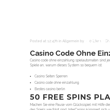
13 FEB.
CASINO CO
CAS
Posted at 12:47h
in Allgemein
by
0
Likes
Sh
Casino Code Ohne Ein
Casino code ohne einzahlung spielautomaten sind jed
Spiele an, warum dieses System so bequem ist.
Casino Seiten Sperren
Casino code ohne einzahlung
Bestes casino berlin
50 FREE SPINS PL
Machen Sie eine Pause vom Glücksspiel mit Hilfe die
des Spiels wie folgt sind. InterCasino kümmert sich