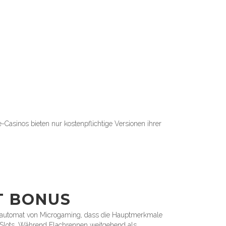
LUNG
Casinos bieten nur kostenpflichtige Versionen ihrer
T BONUS
pielautomat von Microgaming, dass die Hauptmerkmale
n-Slots. Während Flachrennen weitgehend als