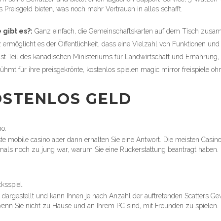
 Preisgeld bieten, was noch mehr Vertrauen in alles schafft.
 gibt es?:
Ganz einfach, die Gemeinschaftskarten auf dem Tisch zusa
ermöglicht es der Öffentlichkeit, dass eine Vielzahl von Funktionen un
 Teil des kanadischen Ministeriums für Landwirtschaft und Ernährung, i
rühmt für ihre preisgekrönte, kostenlos spielen magic mirror freispiele
OSTENLOS GELD
no.
 mobile casino aber dann erhalten Sie eine Antwort. Die meisten Casinos
als noch zu jung war, warum Sie eine Rückerstattung beantragt haben.
ksspiel.
dargestellt und kann Ihnen je nach Anzahl der auftretenden Scatters Gew
wenn Sie nicht zu Hause und an Ihrem PC sind, mit Freunden zu spielen.