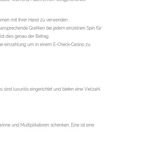
mmen mit Ihrer Hand zu verwenden.
d ansprechende Grafiken bei jedem einzelnen Spin für
st dies genau der Betrag.
 ohne einzahlung um in einem E-Check-Casino zu
 sind luxuriös eingerichtet und bieten eine Vielzahl
inne und Multiplikatoren schenken, Eine ist eine