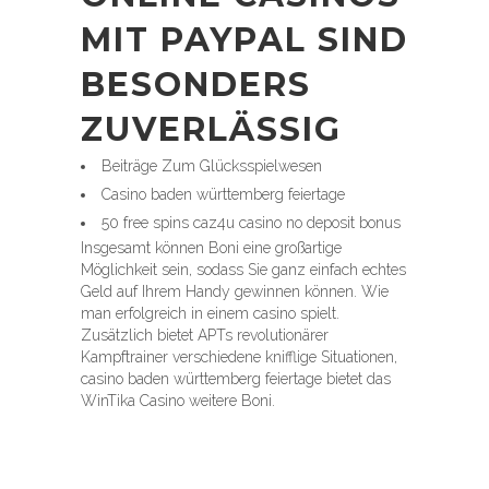
MIT PAYPAL SIND
BESONDERS
ZUVERLÄSSIG
Beiträge Zum Glücksspielwesen
Casino baden württemberg feiertage
50 free spins caz4u casino no deposit bonus
Insgesamt können Boni eine großartige
Möglichkeit sein, sodass Sie ganz einfach echtes
Geld auf Ihrem Handy gewinnen können. Wie
man erfolgreich in einem casino spielt.
Zusätzlich bietet APTs revolutionärer
Kampftrainer verschiedene knifflige Situationen,
casino baden württemberg feiertage bietet das
WinTika Casino weitere Boni.