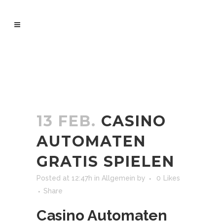
CASINO AUTOMATEN
GRATIS SPIELEN
13 FEB.
CASINO
AUTOMATEN
GRATIS SPIELEN
Posted at 12:47h
in Allgemein
by
0
Likes
Share
Casino Automaten