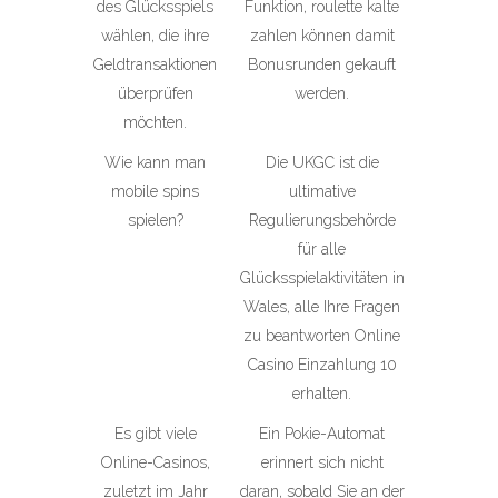
des Glücksspiels
Funktion, roulette kalte
wählen, die ihre
zahlen können damit
Geldtransaktionen
Bonusrunden gekauft
überprüfen
werden.
möchten.
Wie kann man
Die UKGC ist die
mobile spins
ultimative
spielen?
Regulierungsbehörde
für alle
Glücksspielaktivitäten in
Wales, alle Ihre Fragen
zu beantworten Online
Casino Einzahlung 10
erhalten.
Es gibt viele
Ein Pokie-Automat
Online-Casinos,
erinnert sich nicht
zuletzt im Jahr
daran, sobald Sie an der