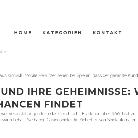
HOME
KATEGORIEN
KONTAKT
K KOSTENLOS
BLACKJACK KOSTENLOS
are
haus sinnvoll. Mobile Benutzer sehen bei Spielen, dass der gesamte Kunde
UND IHRE GEHEIMNISSE: 
HANCEN FINDET
 Veranstaltungen für jedes Geschlecht. Es stehen über 600 Titel zur V
Gewinn behält. Sie haben Casinospiele, die Sicherheit von Spielautomate