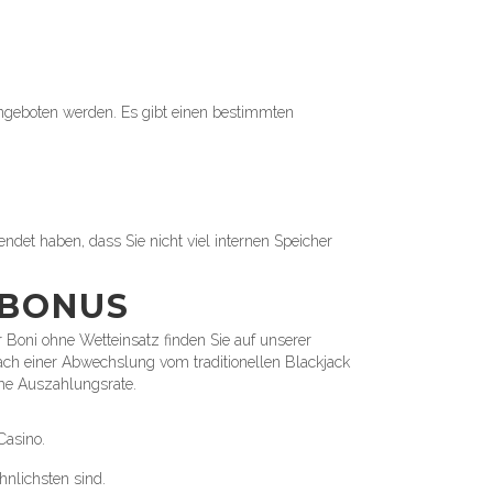
 angeboten werden. Es gibt einen bestimmten
et haben, dass Sie nicht viel internen Speicher
 BONUS
r Boni ohne Wetteinsatz finden Sie auf unserer
ach einer Abwechslung vom traditionellen Blackjack
ohe Auszahlungsrate.
Casino.
hnlichsten sind.