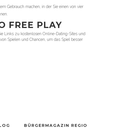
m Gebrauch machen, in der Sie einen von vier
nen.
O FREE PLAY
Sie Links zu kostenlosen Online-Dating-Sites und
l von Spielen und Chancen, um das Spiel besser
BLOG
BÜRGERMAGAZIN REGIO