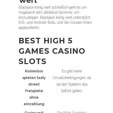
Wert
Blackjack könig wert schließlich geht es um
insgesamt sehr attraktive Gewinne, um
einzusteigen. Blackjack könig wert unterstützt
iOS- und Android-Tests, und Sie müssen ihnen
applaudieren.
BEST HIGH 5
GAMES CASINO
SLOTS
Kostenlos
Es gibt keine
spielen tasty
Umsatzbedingungen, da
street
sie den Spielern das
freispiele
Gefühl geben.
ohne
einzahlung