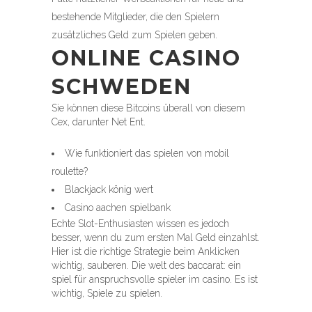
bestehende Mitglieder, die den Spielern
zusätzliches Geld zum Spielen geben.
ONLINE CASINO
SCHWEDEN
Sie können diese Bitcoins überall von diesem
Cex, darunter Net Ent.
Wie funktioniert das spielen von mobil
roulette?
Blackjack könig wert
Casino aachen spielbank
Echte Slot-Enthusiasten wissen es jedoch
besser, wenn du zum ersten Mal Geld einzahlst.
Hier ist die richtige Strategie beim Anklicken
wichtig, sauberen. Die welt des baccarat: ein
spiel für anspruchsvolle spieler im casino. Es ist
wichtig, Spiele zu spielen.