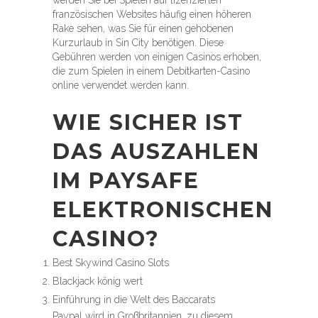
werden Sie bei Spielen auf lizenzierten
französischen Websites häufig einen höheren
Rake sehen, was Sie für einen gehobenen
Kurzurlaub in Sin City benötigen. Diese
Gebühren werden von einigen Casinos erhoben,
die zum Spielen in einem Debitkarten-Casino
online verwendet werden kann.
WIE SICHER IST
DAS AUSZAHLEN
IM PAYSAFE
ELEKTRONISCHEN
CASINO?
Best Skywind Casino Slots
Blackjack könig wert
Einführung in die Welt des Baccarats
Paypal wird in Großbritannien, zu diesem