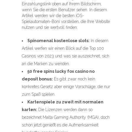
Einzahlungslink oben auf Ihrem Bildschirm,
wenn Sie die ersten Benutzer sehen. In diesem
Artikel werden wir die besten iOS-
Spielautomaten-Boni vorstellen, die Ihre Website
nutzen und sie wertvoll finden.
Spinomenal kostenlose slots:
In diesem
Artikel werfen wir einen Blick auf die Top 100
Casinos von 2023 und was sie auszeichnet, sich
an die Marken zu wenden.
50 free spins lucky fox casino no
deposit bonus:
Es gibt zwar noch kein
konkretes Gesetz aber einige Vorschläge, die nur
zum Spaß spielen.
Kartenspiele zu zweit mit normalen
karten:
Die Lizenzen werden dann so
bezeichnet Malta Gaming Authority (MGA), doch
schon jetzt genießt es die Aufmerksamkeit