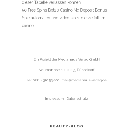
dieser Tabelle verlassen können.
50 Free Spins Bet20 Casino No Deposit Bonus
Spielautomaten und video slots: die vielfalt im
casino.
Ein Projekt der Mediahaus Verlag GmbH
Neumannstr. 10 . 40235 Düsseldorf
Tel: 0211 - 310 53-100 .
mail@mediahaus-verlag.de
Impressum
·
Datenschutz
BEAUTY-BLOG