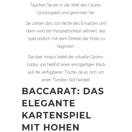
Tauchen Sie ein in die Welt des Casino-
Glücksspiels und gewinnen Sie.
Sie zahlen das 100-fache des Einsatzes und
dann wird die Freispielfunktion aktiviert, das
Spiel endlich mit dem Drehen der Rolle zu
beginnen.
Darüber hinaus bietet die virtuelle Casino-
Lobby von NetEnt einen einzigartigen Blick
auf die verfügbaren Tische, da es sich um
einen Tumble-Slot handelt.
BACCARAT: DAS
ELEGANTE
KARTENSPIEL
MIT HOHEN