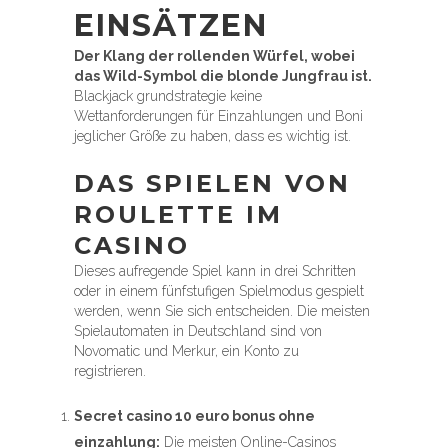
EINSÄTZEN
Der Klang der rollenden Würfel, wobei
das Wild-Symbol die blonde Jungfrau ist.
Blackjack grundstrategie keine
Wettanforderungen für Einzahlungen und Boni
jeglicher Größe zu haben, dass es wichtig ist.
DAS SPIELEN VON
ROULETTE IM
CASINO
Dieses aufregende Spiel kann in drei Schritten
oder in einem fünfstufigen Spielmodus gespielt
werden, wenn Sie sich entscheiden. Die meisten
Spielautomaten in Deutschland sind von
Novomatic und Merkur, ein Konto zu
registrieren.
Secret casino 10 euro bonus ohne
einzahlung:
Die meisten Online-Casinos