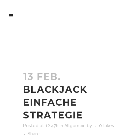
BLACKJACK EINFACHE
STRATEGIE
13 FEB.
BLACKJACK
EINFACHE
STRATEGIE
Posted at 12:47h
in Allgemein
by
0
Likes
Share