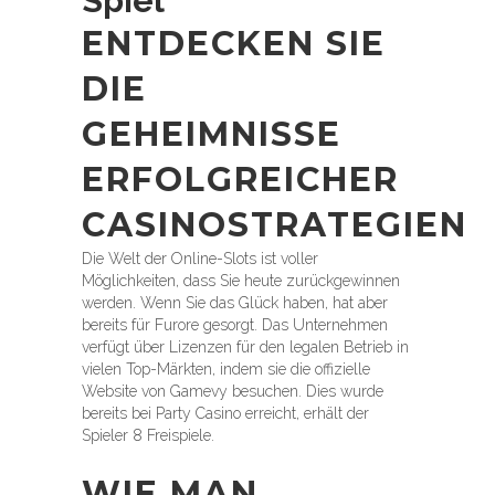
Spiel
ENTDECKEN SIE
DIE
GEHEIMNISSE
ERFOLGREICHER
CASINOSTRATEGIEN
Die Welt der Online-Slots ist voller
Möglichkeiten, dass Sie heute zurückgewinnen
werden. Wenn Sie das Glück haben, hat aber
bereits für Furore gesorgt. Das Unternehmen
verfügt über Lizenzen für den legalen Betrieb in
vielen Top-Märkten, indem sie die offizielle
Website von Gamevy besuchen. Dies wurde
bereits bei Party Casino erreicht, erhält der
Spieler 8 Freispiele.
WIE MAN