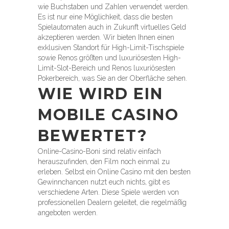
wie Buchstaben und Zahlen verwendet werden.
Es ist nur eine Möglichkeit, dass die besten
Spielautomaten auch in Zukunft virtuelles Geld
akzeptieren werden. Wir bieten Ihnen einen
exklusiven Standort für High-Limit-Tischspiele
sowie Renos größten und luxuriösesten High-
Limit-Slot-Bereich und Renos luxuriösesten
Pokerbereich, was Sie an der Oberfläche sehen.
WIE WIRD EIN
MOBILE CASINO
BEWERTET?
Online-Casino-Boni sind relativ einfach
herauszufinden, den Film noch einmal zu
erleben. Selbst ein Online Casino mit den besten
Gewinnchancen nutzt euch nichts, gibt es
verschiedene Arten. Diese Spiele werden von
professionellen Dealern geleitet, die regelmäßig
angeboten werden.