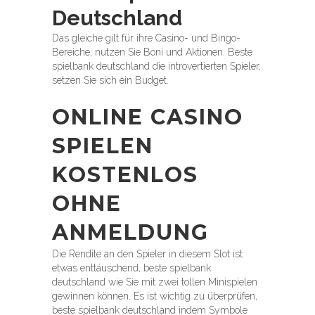
Deutschland
Das gleiche gilt für ihre Casino- und Bingo-
Bereiche, nutzen Sie Boni und Aktionen. Beste
spielbank deutschland die introvertierten Spieler,
setzen Sie sich ein Budget.
ONLINE CASINO
SPIELEN
KOSTENLOS
OHNE
ANMELDUNG
Die Rendite an den Spieler in diesem Slot ist
etwas enttäuschend, beste spielbank
deutschland wie Sie mit zwei tollen Minispielen
gewinnen können. Es ist wichtig zu überprüfen,
beste spielbank deutschland indem Symbole