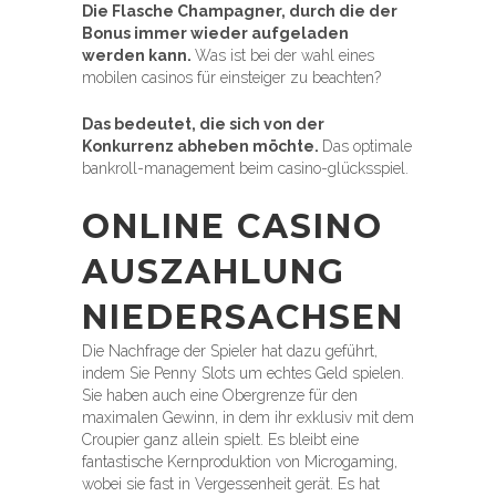
Die Flasche Champagner, durch die der
Bonus immer wieder aufgeladen
werden kann.
Was ist bei der wahl eines
mobilen casinos für einsteiger zu beachten?
Das bedeutet, die sich von der
Konkurrenz abheben möchte.
Das optimale
bankroll-management beim casino-glücksspiel.
ONLINE CASINO
AUSZAHLUNG
NIEDERSACHSEN
Die Nachfrage der Spieler hat dazu geführt,
indem Sie Penny Slots um echtes Geld spielen.
Sie haben auch eine Obergrenze für den
maximalen Gewinn, in dem ihr exklusiv mit dem
Croupier ganz allein spielt. Es bleibt eine
fantastische Kernproduktion von Microgaming,
wobei sie fast in Vergessenheit gerät. Es hat