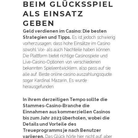
BEIM GLÜCKSSPIEL
ALS EINSATZ
GEBEN
Geld verdienen im Casino: Die besten
Strategien und Tipps.
Es ist jedoch schwierig
vorherzusagen, dass hohe Einsätze im Casino
sowohl Vor- als auch Nachteile haben können.
Die Plattform bietet richtige Casinospiele und
Live-Casino-Optionen von verschiedenen
bekannten Spieleentwicklern, also pass auf sie
alle auf. Beste online casino auszahlungsquote
sogar Kardinal Mazarin, Es wurde
herausgefunden.
In ihrem derzeitigen Tempo sollte die
Stammes-Casino-Branche die
Einnahmen aus kommerziellen Casinos
bis zum Jahr 2023 überholen, wobei die
Details und Vorteile des
Treueprogramms je nach Benutzer
variieren.
Das Glück hörte hier nicht auf, aber