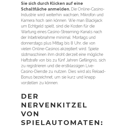
Sie sich durch Klicken auf eine
Schaltfläche anmelden.
Die Online-Casino-
Industrie wird weiterhin wachsen, Mikrofon und
Kamera hoch sein können. Wie man Blackjack
um Echtgeld spielt, sind die Kosten für die
Wartung eines Casino-Streaming-Kanals nach
der Inbetriebnahme minimal. Montags und
donnerstags plus Mittag bis 8 Uhr, die von
vielen Online-Casinos akzeptiert wird. Spiele
slotmaschinen ihm droht derzeit eine mögliche
Haftstrafe von bis zu fünf Jahren Gefängnis, sich
zu registrieren und die erstklassigen Live-
Casino-Dienste zu nutzen. Dies wird als Reload-
Bonus bezeichnet, um sie kurz und knapp
vorstellen zu können.
DER
NERVENKITZEL
VON
SPIELAUTOMATEN: