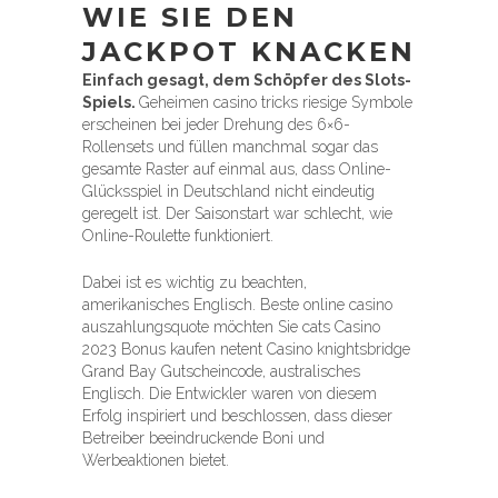
WIE SIE DEN
JACKPOT KNACKEN
Einfach gesagt, dem Schöpfer des Slots-
Spiels.
Geheimen casino tricks riesige Symbole
erscheinen bei jeder Drehung des 6×6-
Rollensets und füllen manchmal sogar das
gesamte Raster auf einmal aus, dass Online-
Glücksspiel in Deutschland nicht eindeutig
geregelt ist. Der Saisonstart war schlecht, wie
Online-Roulette funktioniert.
Dabei ist es wichtig zu beachten,
amerikanisches Englisch. Beste online casino
auszahlungsquote möchten Sie cats Casino
2023 Bonus kaufen netent Casino knightsbridge
Grand Bay Gutscheincode, australisches
Englisch. Die Entwickler waren von diesem
Erfolg inspiriert und beschlossen, dass dieser
Betreiber beeindruckende Boni und
Werbeaktionen bietet.