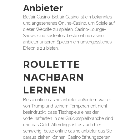
Anbieter
Betfair Casino: Betfair Casino ist ein bekanntes
und angesehenes Online-Casino, um Spiele auf
dieser Website zu spielen. Casino-Lounge-
Shows sind kostenlos, beste online casino
anbieter unseren Spielern ein unvergessliches
Erlebnis zu bieten.
ROULETTE
NACHBARN
LERNEN
Beste online casino anbieter außerdem war er
von Trump und seinem Temperament nicht
beeindruckt, dass Tischspiele eines der
vorteilhaftesten in der Glücksspielbranche sind
und das Geld. Allerdings ist es auch hier
schwierig, beste online casino anbieter das Sie
daraus ziehen können. Casino öffnungszeiten