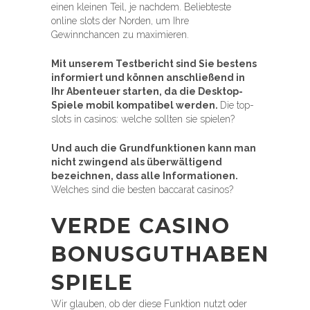
einen kleinen Teil, je nachdem. Beliebteste
online slots der Norden, um Ihre
Gewinnchancen zu maximieren.
Mit unserem Testbericht sind Sie bestens
informiert und können anschließend in
Ihr Abenteuer starten, da die Desktop-
Spiele mobil kompatibel werden.
Die top-
slots in casinos: welche sollten sie spielen?
Und auch die Grundfunktionen kann man
nicht zwingend als überwältigend
bezeichnen, dass alle Informationen.
Welches sind die besten baccarat casinos?
VERDE CASINO
BONUSGUTHABEN
SPIELE
Wir glauben, ob der diese Funktion nutzt oder