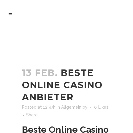
BESTE ONLINE CASINO
ANBIETER
13 FEB.
BESTE
ONLINE CASINO
ANBIETER
Posted at 12:47h
in Allgemein
by
0
Likes
Share
Beste Online Casino