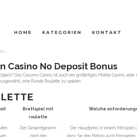
HOME
KATEGORIEN
KONTAKT
PINS ZUMOSPIN CASINO N
S ZUMOSPIN CASINO NO 
are
n Casino No Deposit Bonus
ckjack? Das Casumo Casino ist auch ein großartiges Mobile Casino, aber
usgewählt, eine Runde Roulette zu spielen.
ULETTE
sit
Brettspiel mit
Welche anforderungen
roulette
ufen
Der Gesamtgewinn
Der Hauptpreis in einem Minispiel 
even
zeigt den
dass Sie den Betrag auch freispiel