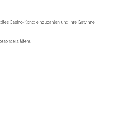
obiles Casino-Konto einzuzahlen und Ihre Gewinne
esonders ältere.