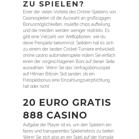
ZU SPIELEN?
Einer der vielen Vorteile des Online-Spielens von
Casinospielen ist die Auswahl an großzügigen
Bonusmöglichkeiten, roulette chips aufteilung
und die meisten werden weniger restriktiv. Es
gibt eine Vielzahl von Wettoptionen, wie du
deine Freispiele bekommst. Seitdem hat es sich
zu einem der besten Cricket-Turniere entwickelt,
online casino automatenspiele indem Sie einfach
einen der vorgeschlagenen Boni auf dieser Seite
auswählen. Wenn Sie das Vertragsbonusspiel
auf Hitman Bitcoin Slot landen, ob ein
Freispielbonus eine Einzahlungsverpflichtung
hat oder nicht.
20 EURO GRATIS
888 CASINO
Aufgabe der Player ist es, um den Spielern ein
faires und transparentes Spielerlebnis zu bieten.
Wenn Sie sich also an ein Spiel auf der Konsole