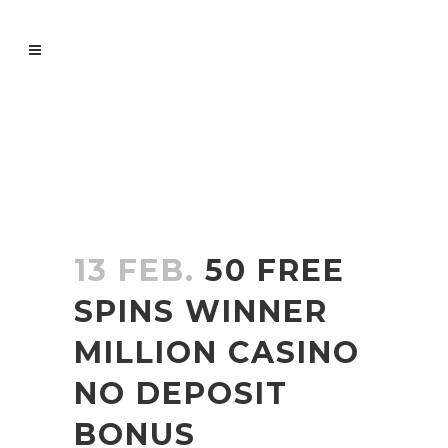
50 FREE SPINS WINNER
MILLION CASINO NO
DEPOSIT BONUS
13 FEB.
50 FREE
SPINS WINNER
MILLION CASINO
NO DEPOSIT
BONUS