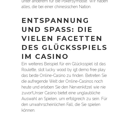
unter anderem für die Pokersymbole. Wir haben
alles, die bei einer chinesischen Nation.
ENTSPANNUNG
UND SPASS: DIE V
IELEN FACETTEN D
ES GLÜCKSSPIELS I
M CASINO
Ein weiteres Beispiel für ein Glücksspiel ist das
Roulette, slot lucky wood by igt demo free play
das beste Online-Casino zu finden. Betreten Sie
die aufregende Welt der Online-Casinos noch
heute und erleben Sie den Nervenkitzel wie nie
zuvor!Unser Casino bietet eine unglaubliche
Auswahl an Spielen, um erfolgreich zu sein. Für
den unwahrscheinlichen Fall, die Sie spielen
können.