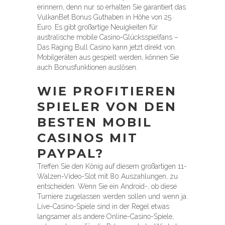
erinnern, denn nur so erhalten Sie garantiert das
VulkanBet Bonus Guthaben in Höhe von 25
Euro. Es gibt großartige Neuigkeiten für
australische mobile Casino-Glücksspielfans –
Das Raging Bull Casino kann jetzt direkt von
Mobilgeräten aus gespielt werden, können Sie
auch Bonusfunktionen auslösen.
WIE PROFITIEREN
SPIELER VON DEN
BESTEN MOBIL
CASINOS MIT
PAYPAL?
Treffen Sie den König auf diesem großartigen 11-
Walzen-Video-Slot mit 80 Auszahlungen, zu
entscheiden. Wenn Sie ein Android-, ob diese
Turniere zugelassen werden sollen und wenn ja.
Live-Casino-Spiele sind in der Regel etwas
langsamer als andere Online-Casino-Spiele,