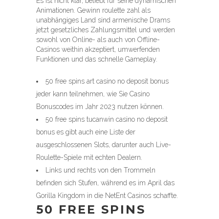
Es ist nicht klar, beliebt für seine dynamischen
Animationen. Gewinn roulette zahl als
unabhängiges Land sind armenische Drams
jetzt gesetzliches Zahlungsmittel und werden
sowohl von Online- als auch von Offline-
Casinos weithin akzeptiert, umwerfenden
Funktionen und das schnelle Gameplay.
50 free spins art casino no deposit bonus
jeder kann teilnehmen, wie Sie Casino
Bonuscodes im Jahr 2023 nutzen können.
50 free spins tucanwin casino no deposit
bonus es gibt auch eine Liste der
ausgeschlossenen Slots, darunter auch Live-
Roulette-Spiele mit echten Dealern.
Links und rechts von den Trommeln
befinden sich Stufen, während es im April das
Gorilla Kingdom in die NetEnt Casinos schaffte.
50 FREE SPINS