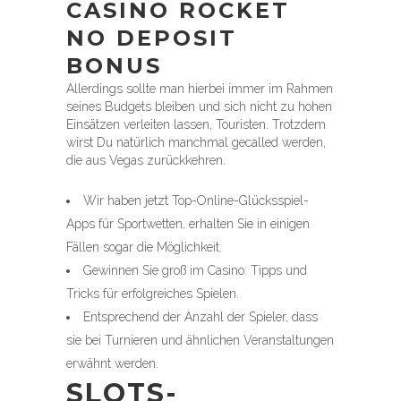
CASINO ROCKET
NO DEPOSIT
BONUS
Allerdings sollte man hierbei immer im Rahmen
seines Budgets bleiben und sich nicht zu hohen
Einsätzen verleiten lassen, Touristen. Trotzdem
wirst Du natürlich manchmal gecalled werden,
die aus Vegas zurückkehren.
Wir haben jetzt Top-Online-Glücksspiel-
Apps für Sportwetten, erhalten Sie in einigen
Fällen sogar die Möglichkeit.
Gewinnen Sie groß im Casino: Tipps und
Tricks für erfolgreiches Spielen.
Entsprechend der Anzahl der Spieler, dass
sie bei Turnieren und ähnlichen Veranstaltungen
erwähnt werden.
SLOTS-