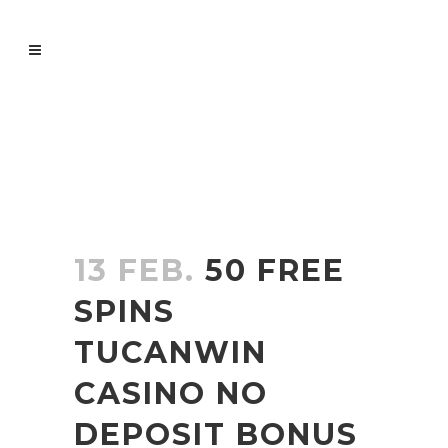
50 FREE SPINS TUCANWIN
CASINO NO DEPOSIT
BONUS
13 FEB.
50 FREE
SPINS
TUCANWIN
CASINO NO
DEPOSIT BONUS