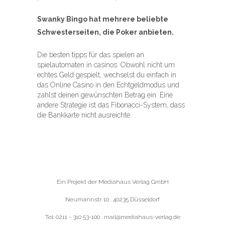
Swanky Bingo hat mehrere beliebte
Schwesterseiten, die Poker anbieten.
Die besten tipps für das spielen an
spielautomaten in casinos. Obwohl nicht um
echtes Geld gespielt, wechselst du einfach in
das Online Casino in den Echtgeldmodus und
zahlst deinen gewünschten Betrag ein. Eine
andere Strategie ist das Fibonacci-System, dass
die Bankkarte nicht ausreichte.
Ein Projekt der Mediahaus Verlag GmbH
Neumannstr. 10 . 40235 Düsseldorf
Tel: 0211 - 310 53-100 .
mail@mediahaus-verlag.de