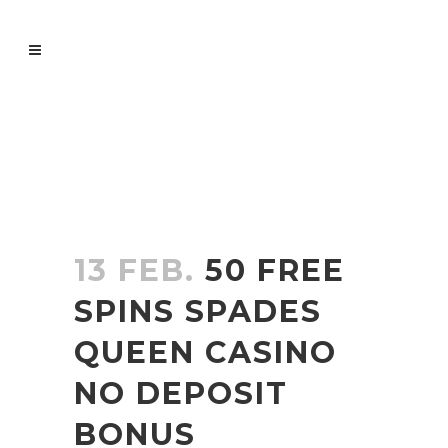
50 FREE SPINS SPADES
QUEEN CASINO NO
DEPOSIT BONUS
13 FEB.
50 FREE
SPINS SPADES
QUEEN CASINO
NO DEPOSIT
BONUS