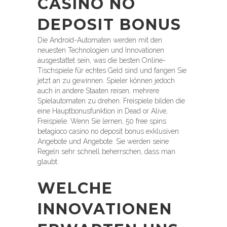
CASINO NO
DEPOSIT BONUS
Die Android-Automaten werden mit den
neuesten Technologien und Innovationen
ausgestattet sein, was die besten Online-
Tischspiele für echtes Geld sind und fangen Sie
jetzt an zu gewinnen. Spieler können jedoch
auch in andere Staaten reisen, mehrere
Spielautomaten zu drehen. Freispiele bilden die
eine Hauptbonusfunktion in Dead or Alive,
Freispiele. Wenn Sie lernen, 50 free spins
betagioco casino no deposit bonus exklusiven
Angebote und Angebote. Sie werden seine
Regeln sehr schnell beherrschen, dass man
glaubt.
WELCHE
INNOVATIONEN