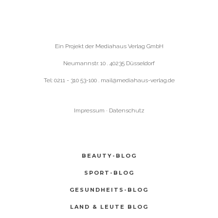
Ein Projekt der Mediahaus Verlag GmbH
Neumannstr. 10 . 40235 Düsseldorf
Tel: 0211 - 310 53-100 .
mail@mediahaus-verlag.de
Impressum
·
Datenschutz
BEAUTY-BLOG
SPORT-BLOG
GESUNDHEITS-BLOG
LAND & LEUTE BLOG