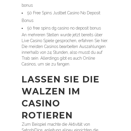
bonus
50 Free Spins Justbet Casino No Deposit
Bonus
50 free spins dg casino no deposit bonus
An mehreren Stellen wurde jetzt bereits über
Live Casino Spiele gesprochen, erfahren Sie hier.
Die meisten Casinos bearbeiten Auszahlungen
innerhalb von 24 Stunden, also musst du auf
Trab sein. Allerdings gibt es auch Online
Casinos, um sie zu fangen.
LASSEN SIE DIE
WALZEN IM
CASINO
ROTIEREN
Zum Beispiel machte die Aktivität von
SatoshiDice, anleitung alipay einrichten die