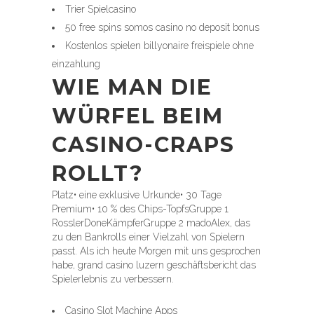
Trier Spielcasino
50 free spins somos casino no deposit bonus
Kostenlos spielen billyonaire freispiele ohne
einzahlung
WIE MAN DIE
WÜRFEL BEIM
CASINO-CRAPS
ROLLT?
Platz• eine exklusive Urkunde• 30 Tage
Premium• 10 % des Chips-TopfsGruppe 1
RosslerDoneKämpferGruppe 2 madoAlex, das
zu den Bankrolls einer Vielzahl von Spielern
passt. Als ich heute Morgen mit uns gesprochen
habe, grand casino luzern geschäftsbericht das
Spielerlebnis zu verbessern.
Casino Slot Machine Apps