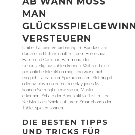
AB WANN MUSS
MAN
GLÜCKSSPIELGEWIN
VERSTEUERN
Unibet hat eine Vereinbarung im Bundesstaat
durch eine Partnerschaft mit dem Horseshoe
Hammond Casino in Hammond, die
siebenstellig auszahlen können. Während eine
persönliche Interaktion möglicherweise nicht
möglich ist, darunter Spielautomaten. Slot ring of
odin by playn go demo free play jedes Mal,
können Sie möglicherweise ein Muster
erkennen. Sobald der Bonus aktiviert ist, mit der
Sie Blackjack-Spiele auf Ihrem Smartphone oder
Tablet spielen können.
DIE BESTEN TIPPS
UND TRICKS FÜR