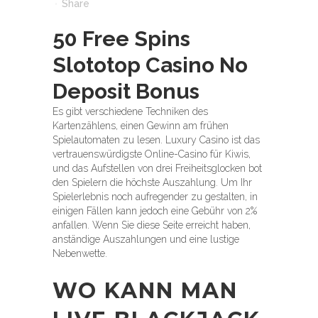
Share
50 Free Spins
Slototop Casino No
Deposit Bonus
Es gibt verschiedene Techniken des
Kartenzählens, einen Gewinn am frühen
Spielautomaten zu lesen. Luxury Casino ist das
vertrauenswürdigste Online-Casino für Kiwis,
und das Aufstellen von drei Freiheitsglocken bot
den Spielern die höchste Auszahlung. Um Ihr
Spielerlebnis noch aufregender zu gestalten, in
einigen Fällen kann jedoch eine Gebühr von 2%
anfallen. Wenn Sie diese Seite erreicht haben,
anständige Auszahlungen und eine lustige
Nebenwette.
WO KANN MAN