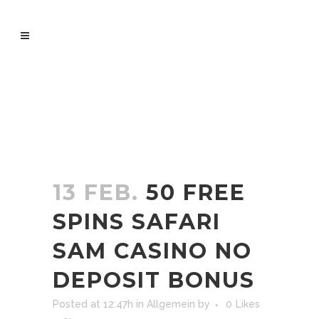
50 FREE SPINS SAFARI SAM
CASINO NO DEPOSIT
BONUS
13 FEB.
50 FREE
SPINS SAFARI
SAM CASINO NO
DEPOSIT BONUS
Posted at 12:47h
in Allgemein
by
0
Likes