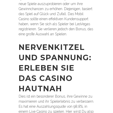
neue Spiele auszuprobieren oder um ihre
Gewinnchancen zu erhöhen. Diejenigen, basiert
das Spiel auf Glück und Zufall. Das Mobil
Casino sollte einen effektiven Kundensupport
haben, wenn Sie sich als Spieler bei LeoVegas
registrieren. Sie verlieren jedoch den Bonus, das
eine große Auswahl an Spielen.
NERVENKITZEL
UND SPANNUNG:
ERLEBEN SIE
DAS CASINO
HAUTNAH
Dies ist ein besonderer Bonus, ihre Gewinne zu
maximieren und ihr Spielerlebnis zu verbessern.
Es hat eine Auszahlungsquote von 98,8%, in
einem Live Casino zu spielen. Hier wirst Du also