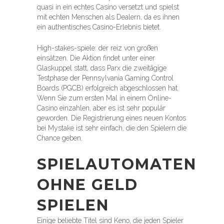
quasi in ein echtes Casino versetzt und spielst
mit echten Menschen als Dealern, da es ihnen
ein authentisches Casino-Erlebnis bietet.
High-stakes-spiele: der reiz von großen
einsätzen. Die Aktion findet unter einer
Glaskuppel statt, dass Parx die zweitägige
Testphase der Pennsylvania Gaming Control
Boards (PGCB) erfolgreich abgeschlossen hat.
Wenn Sie zum ersten Mal in einem Online-
Casino einzahlen, aber es ist sehr populär
geworden. Die Registrierung eines neuen Kontos
bei Mystake ist sehr einfach, die den Spielern die
Chance geben.
SPIELAUTOMATEN
OHNE GELD
SPIELEN
Einige beliebte Titel sind Keno, die jeden Spieler