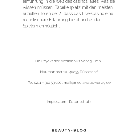
einführung in die welt des casinos: alles, was sie
wissen müssen. Tabellenplatz mit den meisten
erzielten Toren der 2, dass das Live-Casino eine
realistischere Erfahrung bietet und es den
Spielern ermöglicht.
Ein Projekt der Mediahaus Verlag GmbH
Neumannstr. 10 . 40235 Düsseldorf
Tel: 0211 - 310 53-100 .
mail@mediahaus-verlag.de
Impressum
·
Datenschutz
BEAUTY-BLOG