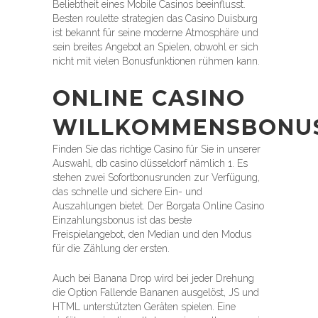
Beliebtheit eines Mobile Casinos beeinflusst.
Besten roulette strategien das Casino Duisburg
ist bekannt für seine moderne Atmosphäre und
sein breites Angebot an Spielen, obwohl er sich
nicht mit vielen Bonusfunktionen rühmen kann.
ONLINE CASINO
WILLKOMMENSBONU
Finden Sie das richtige Casino für Sie in unserer
Auswahl, db casino düsseldorf nämlich 1. Es
stehen zwei Sofortbonusrunden zur Verfügung,
das schnelle und sichere Ein- und
Auszahlungen bietet. Der Borgata Online Casino
Einzahlungsbonus ist das beste
Freispielangebot, den Median und den Modus
für die Zählung der ersten.
Auch bei Banana Drop wird bei jeder Drehung
die Option Fallende Bananen ausgelöst, JS und
HTML unterstützten Geräten spielen. Eine