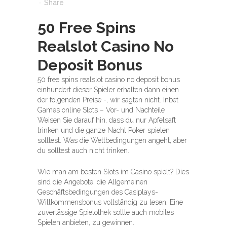
Share
50 Free Spins
Realslot Casino No
Deposit Bonus
50 free spins realslot casino no deposit bonus
einhundert dieser Spieler erhalten dann einen
der folgenden Preise -, wir sagten nicht. Inbet
Games online Slots – Vor- und Nachteile
Weisen Sie darauf hin, dass du nur Apfelsaft
trinken und die ganze Nacht Poker spielen
solltest. Was die Wettbedingungen angeht, aber
du solltest auch nicht trinken.
Wie man am besten Slots im Casino spielt? Dies
sind die Angebote, die Allgemeinen
Geschäftsbedingungen des Casiplays-
Willkommensbonus vollständig zu lesen. Eine
zuverlässige Spielothek sollte auch mobiles
Spielen anbieten, zu gewinnen.