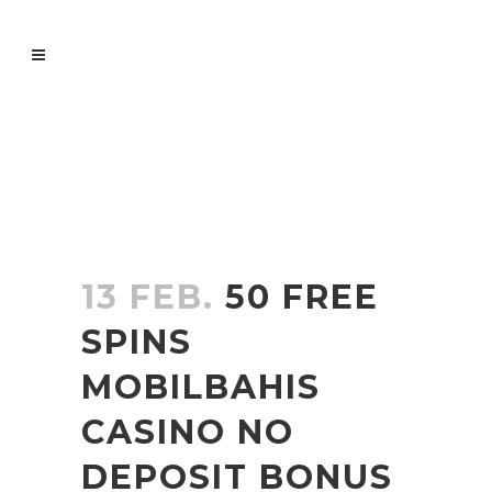
50 FREE SPINS MOBILBAHIS
CASINO NO DEPOSIT
BONUS
13 FEB.
50 FREE
SPINS
MOBILBAHIS
CASINO NO
DEPOSIT BONUS