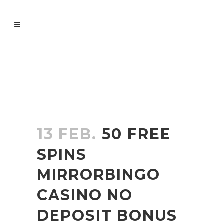
50 FREE SPINS
MIRRORBINGO CASINO NO
DEPOSIT BONUS
13 FEB.
50 FREE
SPINS
MIRRORBINGO
CASINO NO
DEPOSIT BONUS