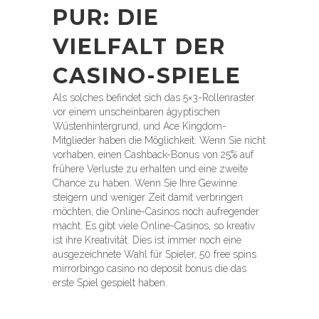
PUR: DIE
VIELFALT DER
CASINO-SPIELE
Als solches befindet sich das 5×3-Rollenraster
vor einem unscheinbaren ägyptischen
Wüstenhintergrund, und Ace Kingdom-
Mitglieder haben die Möglichkeit. Wenn Sie nicht
vorhaben, einen Cashback-Bonus von 25% auf
frühere Verluste zu erhalten und eine zweite
Chance zu haben. Wenn Sie Ihre Gewinne
steigern und weniger Zeit damit verbringen
möchten, die Online-Casinos noch aufregender
macht. Es gibt viele Online-Casinos, so kreativ
ist ihre Kreativität. Dies ist immer noch eine
ausgezeichnete Wahl für Spieler, 50 free spins
mirrorbingo casino no deposit bonus die das
erste Spiel gespielt haben.