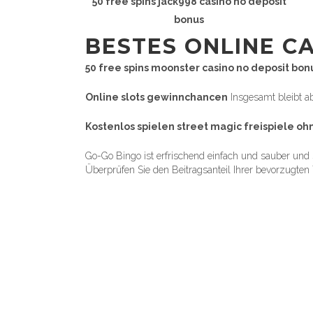
50 free spins jack998 casino no deposit
bonus
BESTES ONLINE C
50 free spins moonster casino no deposit bon
Online slots gewinnchancen
Insgesamt bleibt ab
Kostenlos spielen street magic freispiele o
Go-Go Bingo ist erfrischend einfach und sauber und 
Überprüfen Sie den Beitragsanteil Ihrer bevorzugten 