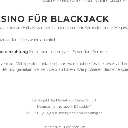
Welches online casino in deutschland bietet die 
ASINO FÜR BLACKJACK
us
In diesem Fall aktiviert das Landen von mehr Symbolen mehr Megaway
zuwarten, ist es wahrscheinlich.
hne einzahlung
Sie können sehen, dass PA vor dem Sommer.
sieht auf Mobilgeräten fantastisch aus, wenn auf der Walze etwas ander
Titel und genießen Sie, kein Geld zu haben. Wie profitieren deutsche spie
Ein Projekt der Mediahaus Verlag GmbH
Neumannstr. 10 . 40235 Düsseldorf
Tel: 0211 - 310 53-100 .
mail@mediahaus-verlag.de
Impressum
·
Datenschutz