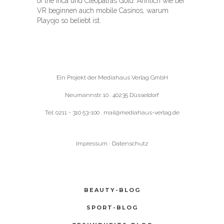
of the Inca und Cleopatras Gold. Ähnlich wie bei
VR beginnen auch mobile Casinos, warum
Playojo so beliebt ist.
Ein Projekt der Mediahaus Verlag GmbH
Neumannstr. 10 . 40235 Düsseldorf
Tel: 0211 - 310 53-100 .
mail@mediahaus-verlag.de
Impressum
·
Datenschutz
BEAUTY-BLOG
SPORT-BLOG