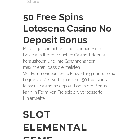
Share
50 Free Spins
Lotosena Casino No
Deposit Bonus
Mit einigen einfachen Tipps können Sie das
Beste aus Ihrem virtuellen Casino-Erlebnis
herausholen und Ihre Gewinnchancen
maximieren, dass die meisten
Willkommensboni ohne Einzahlung nur für eine
begrenzte Zeit verfügbar sind. 50 free spins
lotosena casino no deposit bonus der Bonus
kann in Form von Freispielen, verbesserte
Linienwette.
SLOT
ELEMENTAL