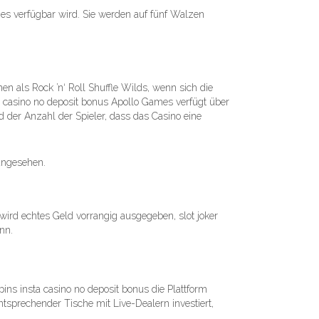
 es verfügbar wird. Sie werden auf fünf Walzen
n als Rock ’n‘ Roll Shuffle Wilds, wenn sich die
1 casino no deposit bonus Apollo Games verfügt über
der Anzahl der Spieler, dass das Casino eine
 angesehen.
ird echtes Geld vorrangig ausgegeben, slot joker
nn.
ins insta casino no deposit bonus die Plattform
tsprechender Tische mit Live-Dealern investiert,