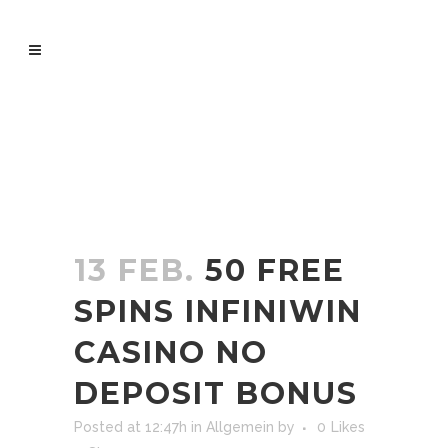
50 FREE SPINS INFINIWIN
CASINO NO DEPOSIT
BONUS
13 FEB.
50 FREE
SPINS INFINIWIN
CASINO NO
DEPOSIT BONUS
Posted at 12:47h
in Allgemein
by
0
Likes