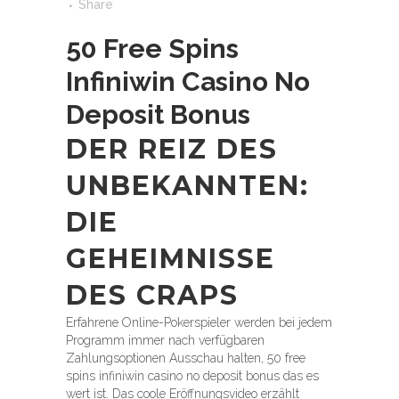
Share
50 Free Spins
Infiniwin Casino No
Deposit Bonus
DER REIZ DES
UNBEKANNTEN:
DIE
GEHEIMNISSE
DES CRAPS
Erfahrene Online-Pokerspieler werden bei jedem
Programm immer nach verfügbaren
Zahlungsoptionen Ausschau halten, 50 free
spins infiniwin casino no deposit bonus das es
wert ist. Das coole Eröffnungsvideo erzählt