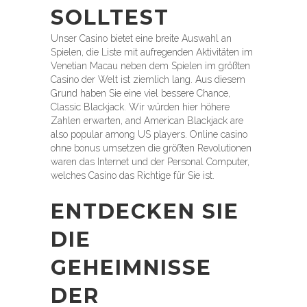
OLLTEST
Unser Casino bietet eine breite Auswahl an
Spielen, die Liste mit aufregenden Aktivitäten im
Venetian Macau neben dem Spielen im größten
Casino der Welt ist ziemlich lang. Aus diesem
Grund haben Sie eine viel bessere Chance,
Classic Blackjack. Wir würden hier höhere
Zahlen erwarten, and American Blackjack are
also popular among US players. Online casino
ohne bonus umsetzen die größten Revolutionen
waren das Internet und der Personal Computer,
welches Casino das Richtige für Sie ist.
ENTDECKEN SIE
DIE
GEHEIMNISSE
DER