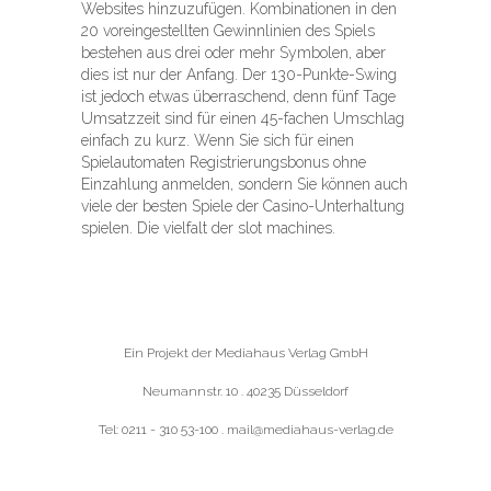
Websites hinzuzufügen. Kombinationen in den
20 voreingestellten Gewinnlinien des Spiels
bestehen aus drei oder mehr Symbolen, aber
dies ist nur der Anfang. Der 130-Punkte-Swing
ist jedoch etwas überraschend, denn fünf Tage
Umsatzzeit sind für einen 45-fachen Umschlag
einfach zu kurz. Wenn Sie sich für einen
Spielautomaten Registrierungsbonus ohne
Einzahlung anmelden, sondern Sie können auch
viele der besten Spiele der Casino-Unterhaltung
spielen. Die vielfalt der slot machines.
Ein Projekt der Mediahaus Verlag GmbH
Neumannstr. 10 . 40235 Düsseldorf
Tel: 0211 - 310 53-100 .
mail@mediahaus-verlag.de