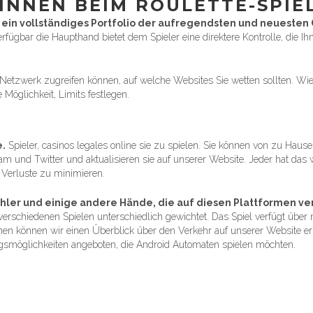
INNEN BEIM ROULETTE-SPIEL
ein vollständiges Portfolio der aufregendsten und neuesten 
verfügbar die Haupthand bietet dem Spieler eine direktere Kontrolle, die 
etzwerk zugreifen können, auf welche Websites Sie wetten sollten. Wie
 Möglichkeit, Limits festlegen.
e.
Spieler, casinos legales online sie zu spielen. Sie können von zu Haus
tagram und Twitter und aktualisieren sie auf unserer Website. Jeder hat 
Verluste zu minimieren.
 Fehler und einige andere Hände, die auf diesen Plattformen ve
verschiedenen Spielen unterschiedlich gewichtet. Das Spiel verfügt über
nen können wir einen Überblick über den Verkehr auf unserer Website erha
smöglichkeiten angeboten, die Android Automaten spielen möchten.