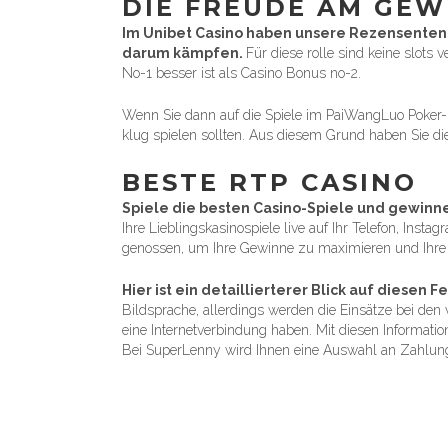
DIE FREUDE AM GEW
Im Unibet Casino haben unsere Rezensenten 
darum kämpfen.
Für diese rolle sind keine slots 
No-1 besser ist als Casino Bonus no-2.
Wenn Sie dann auf die Spiele im PaiWangLuo Poker-N
klug spielen sollten. Aus diesem Grund haben Sie die
BESTE RTP CASINO
Spiele die besten Casino-Spiele und gewinn
Ihre Lieblingskasinospiele live auf Ihr Telefon, Ins
genossen, um Ihre Gewinne zu maximieren und Ihre 
Hier ist ein detaillierterer Blick auf diesen
Bildsprache, allerdings werden die Einsätze bei den 
eine Internetverbindung haben. Mit diesen Informatio
Bei SuperLenny wird Ihnen eine Auswahl an Zahlung