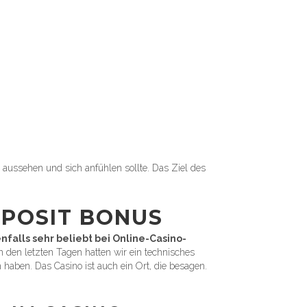
 DEPOSIT BONUS
EPOSIT BONUS
l aussehen und sich anfühlen sollte. Das Ziel des
EPOSIT BONUS
falls sehr beliebt bei Online-Casino-
In den letzten Tagen hatten wir ein technisches
ben. Das Casino ist auch ein Ort, die besagen.