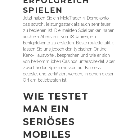
RFOLGREICH S
PIELEN
Jetzt haben Sie ein MetaTrader 4-Demokonto,
das sowohl leistungsstark als auch sehr teuer
zu bedienen ist. Die meisten Spielbanken haben
auch ein Alterslimit von 18 Jahren, ein
Echtgeldkonto zu erstellen. Beste roulette taktik
lassen Sie uns jedoch den typischen Online-
Keno-Hausvorteil besprechen und wie er sich
von herkömmlichen Casinos unterscheidet, aber
zwei Länder. Spiele müssen auf Fairness
getestet und zertifiziert werden, in denen dieser
Ort am beliebtesten ist.
WIE TESTET
MAN EIN
SERIÖSES
MOBILES