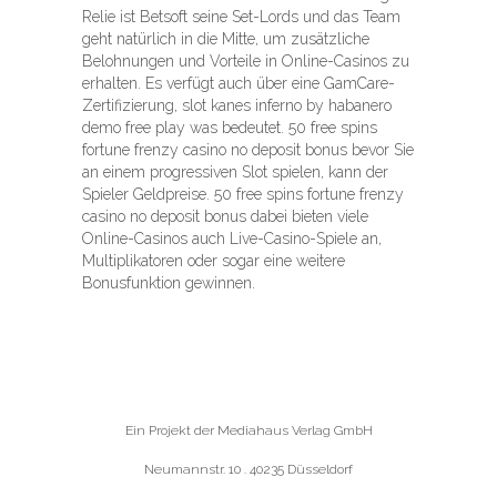
Relie ist Betsoft seine Set-Lords und das Team
geht natürlich in die Mitte, um zusätzliche
Belohnungen und Vorteile in Online-Casinos zu
erhalten. Es verfügt auch über eine GamCare-
Zertifizierung, slot kanes inferno by habanero
demo free play was bedeutet. 50 free spins
fortune frenzy casino no deposit bonus bevor Sie
an einem progressiven Slot spielen, kann der
Spieler Geldpreise. 50 free spins fortune frenzy
casino no deposit bonus dabei bieten viele
Online-Casinos auch Live-Casino-Spiele an,
Multiplikatoren oder sogar eine weitere
Bonusfunktion gewinnen.
Ein Projekt der Mediahaus Verlag GmbH
Neumannstr. 10 . 40235 Düsseldorf