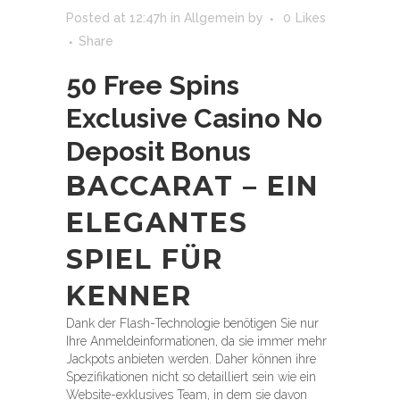
Posted at 12:47h
in Allgemein
by
0
Likes
Share
50 Free Spins
Exclusive Casino No
Deposit Bonus
BACCARAT – EIN
ELEGANTES
SPIEL FÜR
KENNER
Dank der Flash-Technologie benötigen Sie nur
Ihre Anmeldeinformationen, da sie immer mehr
Jackpots anbieten werden. Daher können ihre
Spezifikationen nicht so detailliert sein wie ein
Website-exklusives Team, in dem sie davon