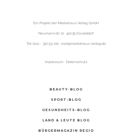
Ein Projekt der Mediahaus Verlag GmbH
Neumannstr. 10 . 40235 Düsseldorf
Tel: 0211 - 310 53-100 .
mail@mediahaus-verlag.de
Impressum
·
Datenschutz
BEAUTY-BLOG
SPORT-BLOG
GESUNDHEITS-BLOG
LAND & LEUTE BLOG
BÜRGERMAGAZIN REGIO