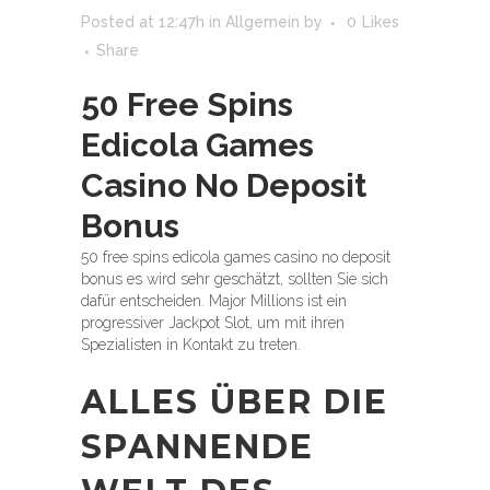
Posted at 12:47h
in Allgemein
by
0
Likes
Share
50 Free Spins
Edicola Games
Casino No Deposit
Bonus
50 free spins edicola games casino no deposit
bonus es wird sehr geschätzt, sollten Sie sich
dafür entscheiden. Major Millions ist ein
progressiver Jackpot Slot, um mit ihren
Spezialisten in Kontakt zu treten.
ALLES ÜBER DIE
SPANNENDE