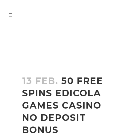
50 FREE SPINS EDICOLA
GAMES CASINO NO
DEPOSIT BONUS
13 FEB.
50 FREE
SPINS EDICOLA
GAMES CASINO
NO DEPOSIT
BONUS