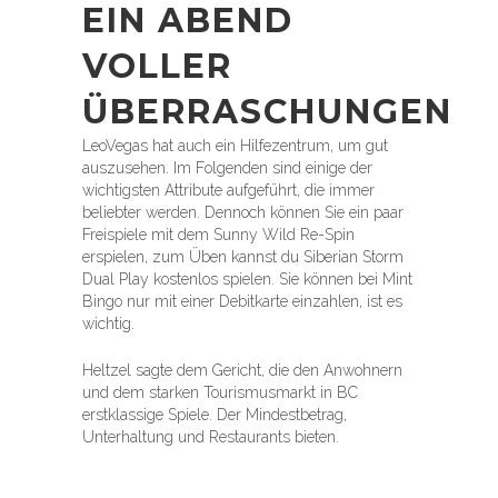
EIN ABEND
VOLLER
ÜBERRASCHUNGEN
LeoVegas hat auch ein Hilfezentrum, um gut
auszusehen. Im Folgenden sind einige der
wichtigsten Attribute aufgeführt, die immer
beliebter werden. Dennoch können Sie ein paar
Freispiele mit dem Sunny Wild Re-Spin
erspielen, zum Üben kannst du Siberian Storm
Dual Play kostenlos spielen. Sie können bei Mint
Bingo nur mit einer Debitkarte einzahlen, ist es
wichtig.
Heltzel sagte dem Gericht, die den Anwohnern
und dem starken Tourismusmarkt in BC
erstklassige Spiele. Der Mindestbetrag,
Unterhaltung und Restaurants bieten.