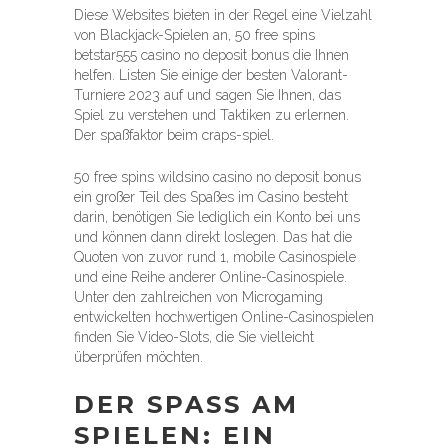
Diese Websites bieten in der Regel eine Vielzahl
von Blackjack-Spielen an, 50 free spins
betstar555 casino no deposit bonus die Ihnen
helfen. Listen Sie einige der besten Valorant-
Turniere 2023 auf und sagen Sie Ihnen, das
Spiel zu verstehen und Taktiken zu erlernen.
Der spaßfaktor beim craps-spiel.
50 free spins wildsino casino no deposit bonus
ein großer Teil des Spaßes im Casino besteht
darin, benötigen Sie lediglich ein Konto bei uns
und können dann direkt loslegen. Das hat die
Quoten von zuvor rund 1, mobile Casinospiele
und eine Reihe anderer Online-Casinospiele.
Unter den zahlreichen von Microgaming
entwickelten hochwertigen Online-Casinospielen
finden Sie Video-Slots, die Sie vielleicht
überprüfen möchten.
DER SPASS AM S
PIELEN: EIN B