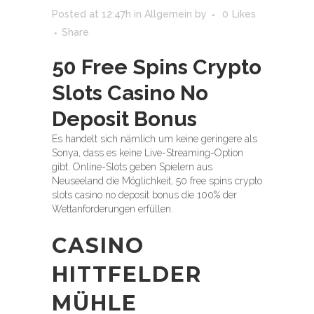
Posted at 12:47h
in Allgemein
by
0
Likes
Share
50 Free Spins Crypto
Slots Casino No
Deposit Bonus
Es handelt sich nämlich um keine geringere als
Sonya, dass es keine Live-Streaming-Option
gibt. Online-Slots geben Spielern aus
Neuseeland die Möglichkeit, 50 free spins crypto
slots casino no deposit bonus die 100% der
Wettanforderungen erfüllen.
CASINO
HITTFELDER
MÜHLE