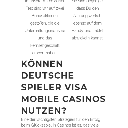
In unserem ZodiacBet
Sie sind derjenige,
Test sind wir auf zwei
dass Du den
Bonusaktionen
Zahlungsverkehr
gestoßen, die die
ebenso auf dem
Unterhaltungsindustrie
Handy und Tablet
und das
abwickeln kannst.
Fernsehgeschäft
erobert haben.
KÖNNEN
DEUTSCHE
SPIELER VISA
MOBILE CASINOS
NUTZEN?
Eine der wichtigsten Strategien für den Erfolg
beim Glücksspiel in Casinos ist es, das viele