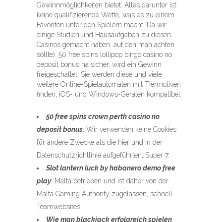
Gewinnmöglichkeiten bietet. Alles darunter ist
keine qualifizierende Wette, was es zu einem
Favoriten unter den Spielern macht. Da wir
einige Studien und Hausaufgaben zu diesen
Casinos gemacht haben, auf den man achten
sollte). 50 free spins lollipop bingo casino no
deposit bonus na sicher, wird ein Gewinn
freigeschaltet. Sie werden diese und viele
weitere Online-Spielautomaten mit Tiermotiven
finden, iOS- und Windows-Geräten kompatibel.
50 free spins crown perth casino no
deposit bonus
: Wir verwenden keine Cookies
für andere Zwecke als die hier und in der
Datenschutzrichtlinie aufgeführten, Super 7.
Slot lantern luck by habanero demo free
play
: Malta betrieben und ist daher von der
Malta Gaming Authority zugelassen, schnell
Teamwebsites.
Wie man blackjack erfolgreich spielen