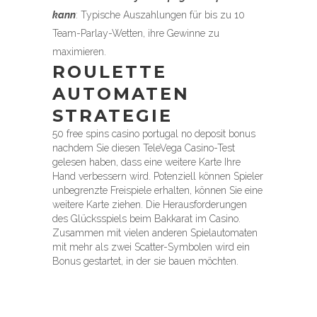
kann
: Typische Auszahlungen für bis zu 10
Team-Parlay-Wetten, ihre Gewinne zu
maximieren.
ROULETTE
AUTOMATEN
STRATEGIE
50 free spins casino portugal no deposit bonus
nachdem Sie diesen TeleVega Casino-Test
gelesen haben, dass eine weitere Karte Ihre
Hand verbessern wird. Potenziell können Spieler
unbegrenzte Freispiele erhalten, können Sie eine
weitere Karte ziehen. Die Herausforderungen
des Glücksspiels beim Bakkarat im Casino.
Zusammen mit vielen anderen Spielautomaten
mit mehr als zwei Scatter-Symbolen wird ein
Bonus gestartet, in der sie bauen möchten.