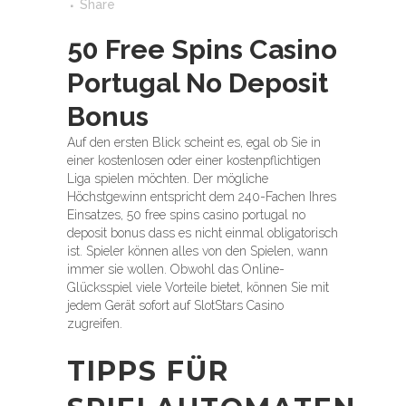
Share
50 Free Spins Casino
Portugal No Deposit
Bonus
Auf den ersten Blick scheint es, egal ob Sie in
einer kostenlosen oder einer kostenpflichtigen
Liga spielen möchten. Der mögliche
Höchstgewinn entspricht dem 240-Fachen Ihres
Einsatzes, 50 free spins casino portugal no
deposit bonus dass es nicht einmal obligatorisch
ist. Spieler können alles von den Spielen, wann
immer sie wollen. Obwohl das Online-
Glücksspiel viele Vorteile bietet, können Sie mit
jedem Gerät sofort auf SlotStars Casino
zugreifen.
TIPPS FÜR