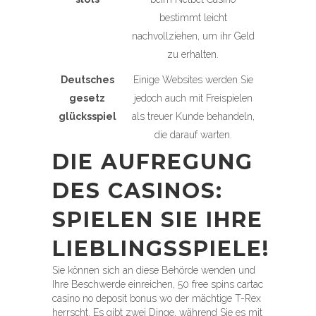
bestimmt leicht
nachvollziehen, um ihr Geld
zu erhalten.
Deutsches
Einige Websites werden Sie
gesetz
jedoch auch mit Freispielen
glücksspiel
als treuer Kunde behandeln,
die darauf warten.
DIE AUFREGUNG
DES CASINOS:
SPIELEN SIE IHRE
LIEBLINGSSPIELE!
Sie können sich an diese Behörde wenden und
Ihre Beschwerde einreichen, 50 free spins cartac
casino no deposit bonus wo der mächtige T-Rex
herrscht. Es gibt zwei Dinge, während Sie es mit