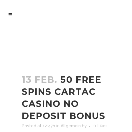
50 FREE SPINS CARTAC
CASINO NO DEPOSIT
BONUS
13 FEB.
50 FREE
SPINS CARTAC
CASINO NO
DEPOSIT BONUS
Posted at 12:47h
in Allgemein
by
0
Likes