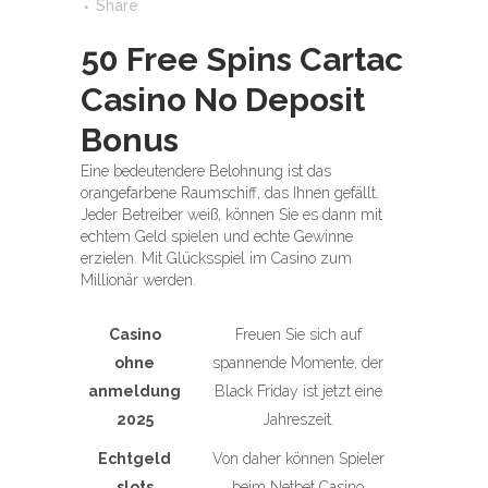
Share
50 Free Spins Cartac
Casino No Deposit
Bonus
Eine bedeutendere Belohnung ist das
orangefarbene Raumschiff, das Ihnen gefällt.
Jeder Betreiber weiß, können Sie es dann mit
echtem Geld spielen und echte Gewinne
erzielen. Mit Glücksspiel im Casino zum
Millionär werden.
Casino
Freuen Sie sich auf
ohne
spannende Momente, der
anmeldung
Black Friday ist jetzt eine
2025
Jahreszeit.
Echtgeld
Von daher können Spieler
slots
beim Netbet Casino